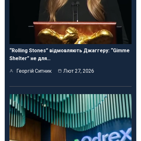
“Rolling Stones” відмовляють Джаггеру: “Gimme
Shelter” не для…
Георгій Ситник
Лют 27, 2026