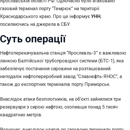
Ярославській області РФ. Одночасно було атаковано
газовий термінал порту “Темрюк” на території
Краснодарського краю. Про це інформує
УНН
,
посилаючись на джерела в СБУ.
Суть операції
Нафтоперекачувальна станція “Ярославль-3” є важливою
ланкою Балтійської трубопровідної системи (БТС-1), яка
забезпечує постачання сировини на розташований
неподалік нафтопереробний завод “Славнєфть-ЯНОС”, а
також до експортних терміналів порту Приморськ.
Внаслідок атаки безпілотників, на об’єкті зайнялися три
резервуари з сирою нафтою, охопивши понад 5 тисяч
квадратних метрів.
Водночас, внаслідок ударів по газовому терміналу порту