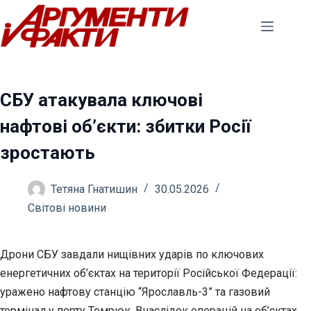
Перейти
до
вмісту
СБУ атакувала ключові
нафтові об’єкти: збитки Росії
зростають
Тетяна Гнатишин
30.05.2026
Світові новини
Дрони СБУ завдали нищівних ударів по ключових
енергетичних об’єктах на території Російської Федерації:
уражено нафтову станцію “Ярославль-3” та газовий
термінал у порту
Темрюк. Внаслідок операцій на об’єктах