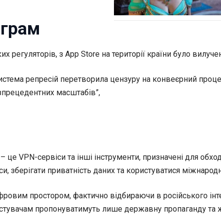
ограм
х регуляторів, з App Store на території країни було вилуч
истема репресій перетворила цензуру на конвеєрний процес
езпрецедентних масштабів”,
 – це VPN-сервіси та інші інструменти, призначені для об
и, зберігати приватність даних та користуватися міжнаро
ифровим простором, фактично відбираючи в російського ін
ристувачам пропонуватимуть лише державну пропаганду та 