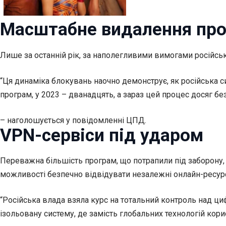
Масштабне видалення пр
Лише за останній рік, за наполегливими вимогами російськи
“Ця динаміка блокувань наочно демонструє, як російська с
програм, у 2023 – дванадцять, а зараз цей процес досяг б
– наголошується у повідомленні ЦПД.
VPN-сервіси під ударом
Переважна більшість програм, що потрапили під заборону,
можливості безпечно відвідувати незалежні онлайн-ресурс
“Російська влада взяла курс на тотальний контроль над ц
ізольовану систему, де замість глобальних технологій ко