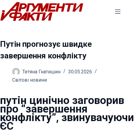
Перейти
до
вмісту
Путін прогнозує швидке
завершення конфлікту
Тетяна Гнатишин
30.05.2026
Світові новини
путін цинічно заговорив
про “завершення
конфлікту”, звинувачуючи
ЄС