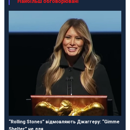
Найбільш обговорювані
“Rolling Stones” відмовляють Джаггеру: “Gimme
Shelter” не для…