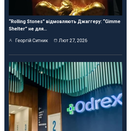
“Rolling Stones” відмовляють Джаггеру: “Gimme
Shelter” не для…
Георгій Ситник
Лют 27, 2026