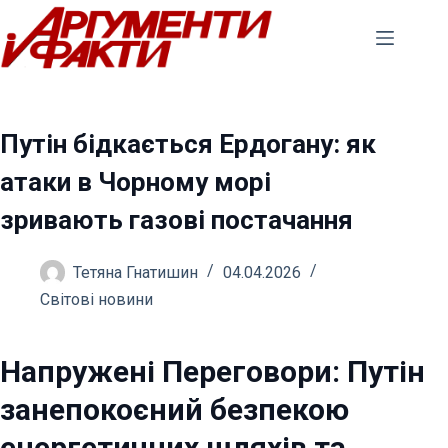
Перейти
до
вмісту
Путін бідкається Ердогану: як
атаки в Чорному морі
зривають газові постачання
Тетяна Гнатишин
04.04.2026
Світові новини
Напружені Переговори: Путін
занепокоєний безпекою
енергетичних шляхів та