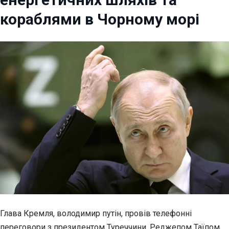
кораблями в Чорному морі
Глава Кремля, володимир путін, провів телефонні
переговори з
президентом Туреччини, Реджепом Таїпом