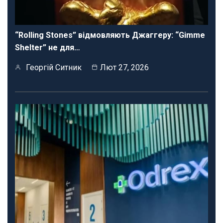
“Rolling Stones” відмовляють Джаггеру: “Gimme
Shelter” не для…
Георгій Ситник
Лют 27, 2026