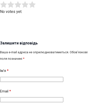
Submit Rating
Rate this item:
No votes yet.
Залишити відповідь
Ваша e-mail адреса не оприлюднюватиметься.
Обов’язкові
поля позначені
*
Ім’я
*
Email
*