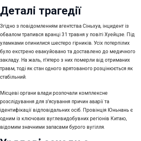
Деталі трагедії
Згідно з повідомленням агентства Сіньхуа, інцидент із
обвалом трапився вранці 31 травня у повіті Хуейцзе. Під
уламками опинилися шестеро гірників. Усіх потерпілих
було екстрено евакуйовано та доставлено до медичного
закладу. На жаль, п’ятеро з них померли від отриманих
травм, тоді як стан одного врятованого розцінюється як
стабільний.
Місцеві органи влади розпочали комплексне
розслідування для з’ясування причин аварії та
ідентифікації відповідальних осіб. Провінція Юньнань є
одним із ключових вуглевидобувних регіонів Китаю,
відомим значними запасами бурого вугілля.