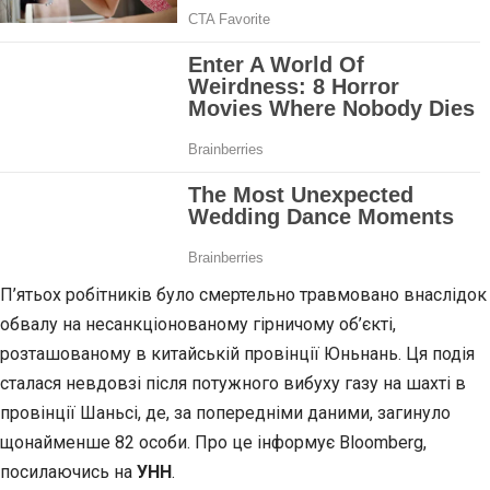
П’ятьох робітників було смертельно травмовано
внаслідок
обвалу на несанкціонованому гірничому об’єкті,
розташованому в китайській провінції Юньнань. Ця подія
сталася невдовзі після потужного вибуху газу на шахті в
провінції Шаньсі, де, за попередніми даними, загинуло
щонайменше 82 особи. Про це інформує Bloomberg,
посилаючись на
УНН
.