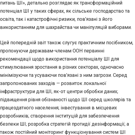
питань ШІ», детально розглядає як трансформаційний
потенціал ШІ у таких сферах, як сільське господарство та
освіта, так і катастрофічні ризики, пов’язані з його
використанням для шахрайства чи маніпуляцій виборами.
Цей попередній звіт також слугує практичним посібником,
пропонуючи державам-членам ООН первинні
рекомендації щодо використання потенціалу ШІ для
стимулювання зростання в різних секторах, одночасно
мінімізуючи та усуваючи пов’язані з ним загрози. Серед
запропонованих заходів — розвиток локальної
інфраструктури для ШІ, як-от центри обробки даних;
підвищення рівня обізнаності щодо ШІ серед школярів та
працездатного населення; інвестування в місцевих
розробників; створення інституцій для забезпечення
безпеки ШІ; розробка стратегій протидії дезінформації; а
також постійний моніторинг функціонування систем ШІ