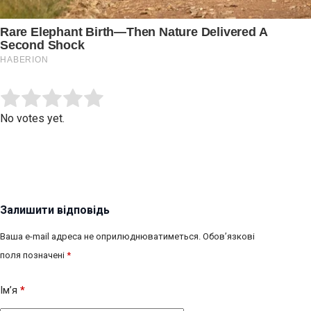
Submit Rating
Rate this item:
No votes yet.
Залишити відповідь
Ваша e-mail адреса не оприлюднюватиметься.
Обов’язкові
поля позначені
*
Ім’я
*