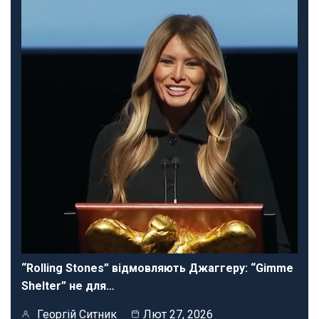
“Rolling Stones” відмовляють Джаггеру: “Gimme
Shelter” не для…
Георгій Ситник
Лют 27, 2026