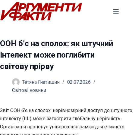
Перейти
до
вмісту
ООН б’є на сполох: як штучний
інтелект може поглибити
світову прірву
Тетяна Гнатишин
02.07.2026
Світові новини
Звіт ООН б’є на сполох: нерівномірний доступ до штучного
інтелекту (ШІ) може загострити глобальну нерівність.
Організація пропонує універсальні рамки для етичного
розвитку цієї передової технології.