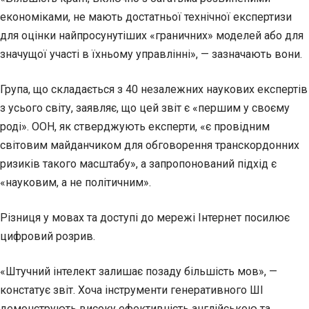
економіками, не мають достатньої технічної експертизи
для оцінки найпросунутіших «граничних» моделей або для
значущої участі в їхньому управлінні», — зазначають вони.
Група, що складається з 40 незалежних наукових експертів
з усього світу, заявляє, що цей звіт є «першим у своєму
роді». ООН, як стверджують експерти, «є провідним
світовим майданчиком для обговорення транскордонних
ризиків такого масштабу», а запропонований підхід є
«науковим, а не політичним».
Різниця у мовах та доступі до мережі Інтернет посилює
цифровий розрив.
«Штучний інтелект залишає позаду більшість мов», —
констатує звіт. Хоча інструменти генеративного ШІ
демонструють високу ефективність англійською та