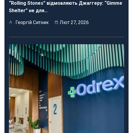
“Rolling Stones” відмовляють Джаггеру: “Gimme
Shelter” не для…
Георгій Ситник
Лют 27, 2026