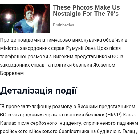
Про це повідомила тимчасово виконувачка обов’язків
міністра закордонних справ Румунії Оана Цою після
телефонної розмови з Високим представником ЄС із
закордонних справ та політики безпеки Жозепом
Боррелем.
Деталізація події
“Я провела телефонну розмову з Високим представником
ЄС із закордонних справ та політики безпеки (HRVP) Каєю
Каллас після серйозного інциденту, спричиненого падінням
російського військового безпілотника на будівлю в Галаці,