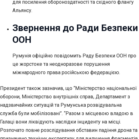
для посилення обороноздатності та східного флангу
Альянсу.
Звернення до Ради Безпеки
ООН
Румунія офіційно повідомить Раду Безпеки ООН про
це жорстоке та неодноразове порушення
міжнародного права російською федерацією.
Президент також зазначив, що “Міністерство національної
оборони, Міністерство внутрішніх справ, Департамент з
надзвичайних ситуацій та Румунська розвідувальна
служба були мобілізовані”. “Разом з місцевою владою в
Галаці вони ліквідують наслідки інциденту на місці.
Розпочато повне розслідування обставин падіння дрона та
призначено технічну експертизу для вилучення фрагментів,