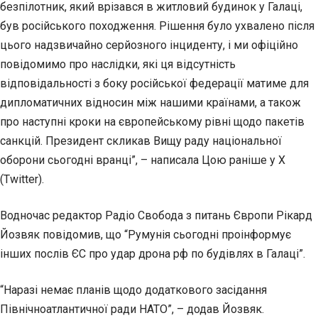
безпілотник, який врізався в житловий будинок у Галаці,
був російського походження. Рішення було ухвалено після
цього надзвичайно серйозного інциденту, і ми офіційно
повідомимо про наслідки, які ця відсутність
відповідальності з боку російської федерації матиме для
дипломатичних відносин між нашими країнами, а також
про наступні кроки на європейському рівні щодо пакетів
санкцій. Президент скликав Вищу раду національної
оборони сьогодні вранці”, – написала Цою раніше у X
(Twitter).
Водночас редактор Радіо Свобода з питань Європи Рікард
Йозвяк повідомив, що “Румунія сьогодні проінформує
інших послів ЄС про удар дрона рф по будівлях в Галаці”.
“Наразі немає планів щодо додаткового засідання
Північноатлантичної ради НАТО”, – додав Йозвяк.