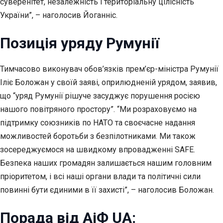
суверенітет, незалежність і територіальну цілісність
України”, – наголосив Йоганніс.
Позиція уряду Румунії
Тимчасово виконувач обов’язків прем’єр-міністра Румунії
Іліє Боложан у своїй заяві, оприлюдненій урядом, заявив,
що “уряд Румунії рішуче засуджує порушення росією
нашого повітряного простору”. “Ми розраховуємо на
підтримку союзників по НАТО та своєчасне надання
можливостей боротьби з безпілотниками. Ми також
зосереджуємося на швидкому впровадженні SAFE.
Безпека наших громадян залишається нашим головним
пріоритетом, і всі наші органи влади та політичні сили
повинні бути єдиними в її захисті”, – наголосив Боложан.
Порада від АіФ UA: