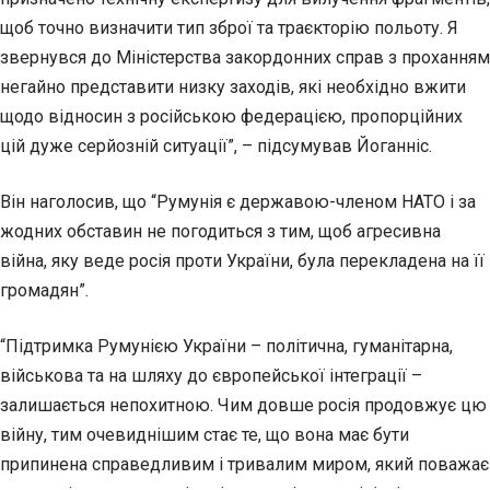
щоб точно визначити тип зброї та траєкторію польоту. Я
звернувся до Міністерства закордонних справ з проханням
негайно представити низку заходів, які необхідно вжити
щодо відносин з російською федерацією, пропорційних
цій дуже серйозній ситуації”, – підсумував Йоганніс.
Він наголосив, що “Румунія є державою-членом НАТО і за
жодних обставин не погодиться з тим, щоб агресивна
війна, яку веде росія проти України, була перекладена на її
громадян”.
“Підтримка Румунією України – політична, гуманітарна,
військова та на шляху до європейської інтеграції –
залишається непохитною. Чим довше росія продовжує цю
війну, тим очевиднішим стає те, що вона має бути
припинена справедливим і тривалим миром, який поважає