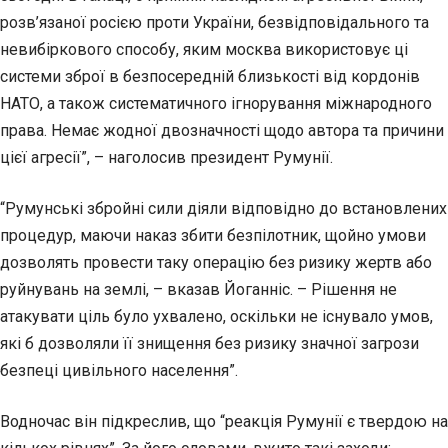
розв’язаної росією проти України, безвідповідального та
невибіркового способу, яким москва використовує ці
системи зброї в безпосередній близькості від кордонів
НАТО, а також систематичного ігнорування міжнародного
права. Немає жодної двозначності щодо автора та причини
цієї агресії”, – наголосив президент Румунії.
“Румунські збройні сили діяли відповідно до встановлених
процедур, маючи наказ збити безпілотник, щойно умови
дозволять провести таку операцію без ризику жертв або
руйнувань на землі, – вказав Йоганніс. – Рішення не
атакувати ціль було ухвалено, оскільки не існувало умов,
які б дозволяли її знищення без ризику значної загрози
безпеці цивільного населення”.
Водночас він підкреслив, що “реакція Румунії є твердою на