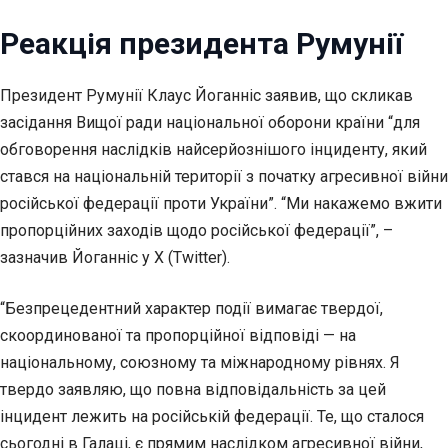
Реакція президента Румунії
Президент Румунії Клаус Йоганніс заявив, що скликав
засідання Вищої ради національної оборони країни “для
обговорення наслідків найсерйознішого інциденту, який
стався на національній території з початку агресивної війни
російської федерації проти України”. “Ми накажемо вжити
пропорційних заходів щодо російської федерації”, –
зазначив Йоганніс у X (Twitter).
“Безпрецедентний характер події вимагає твердої,
скоординованої та пропорційної відповіді — на
національному, союзному та міжнародному рівнях. Я
твердо заявляю, що повна відповідальність за цей
інцидент лежить на російській федерації. Те, що сталося
сьогодні в Галаці, є прямим наслідком агресивної війни,