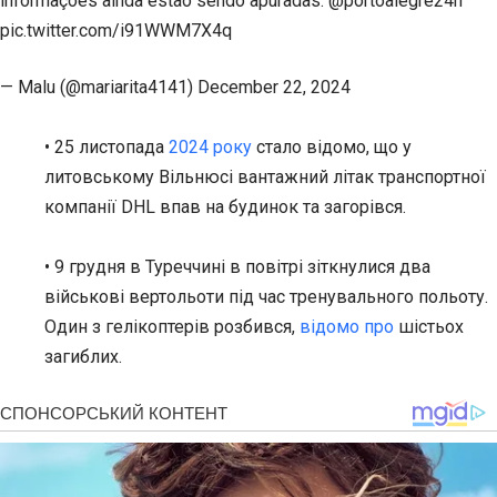
informações ainda estão sendo apuradas. @portoalegre24h
pic.twitter.com/i91WWM7X4q
— Malu (@mariarita4141) December 22, 2024
• 25 листопада
2024 року
стало відомо, що у
литовському Вільнюсі вантажний літак транспортної
компанії DHL впав на будинок та загорівся.
• 9 грудня в Туреччині в повітрі зіткнулися два
військові вертольоти під час тренувального польоту.
Один з гелікоптерів розбився,
відомо про
шістьох
загиблих.