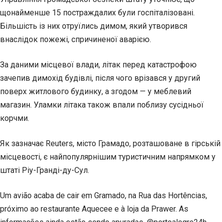
щонайменше 15 постраждалих були госпіталізовані.
Більшість із них отруїлись димом, який утворився
внаслідок пожежі, спричиненої аварією.
За даними місцевої влади, літак перед катастрофою
зачепив димохід будівлі, після чого врізався у другий
поверх житлового будинку, а згодом — у меблевий
магазин. Уламки літака також впали поблизу сусідньої
корчми.
Як зазначає Reuters, місто Грамадо, розташоване в гірській
місцевості, є найпопулярнішим туристичним напрямком у
штаті Ріу-Гранді-ду-Сул.
Um avião acaba de cair em Gramado, na Rua das Hortências,
próximo ao restaurante Aquecee e à loja da Prawer. As