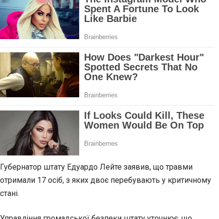
Губернатор штату Едуардо Лейте заявив, що травми
отримали 17 осіб, з яких двоє перебувають у критичному
стані.
Управління громадської безпеки штату уточнює, що