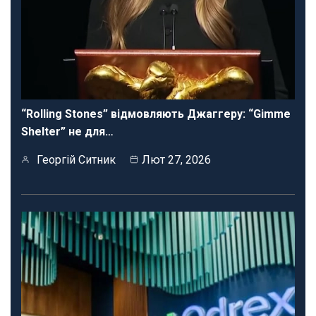
“Rolling Stones” відмовляють Джаггеру: “Gimme
Shelter” не для…
Георгій Ситник
Лют 27, 2026