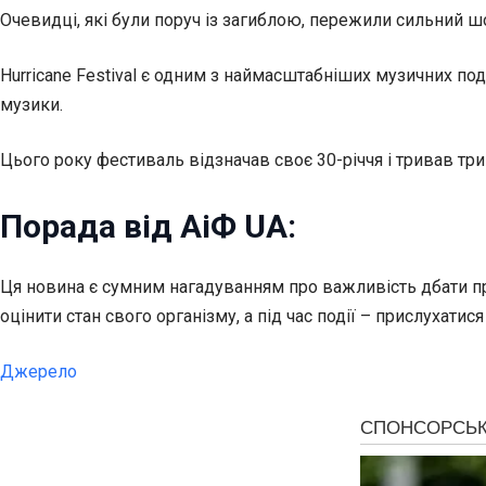
Очевидці, які були поруч із загиблою, пережили сильний ш
Hurricane Festival є одним з наймасштабніших музичних под
музики.
Цього року фестиваль відзначав своє 30-річчя і тривав три д
Порада від АіФ UA:
Ця новина є сумним нагадуванням про важливість дбати пр
оцінити стан свого організму, а під час події – прислухати
Джерело