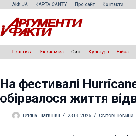
Перейти
АіФ UA
КАРТА САЙТУ
Про сайт
Контакти
до
вмісту
Політика
Економіка
Світ
Культура
Війна
На фестивалі Hurricane
обірвалося життя від
Тетяна Гнатишин
23.06.2026
Світові новини