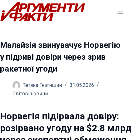
Перейти
до
вмісту
Малайзія звинувачує Норвегію
у підриві довіри через зрив
ракетної угоди
Тетяна Гнатишин
31.05.2026
Світові новини
Норвегія підірвала довіру:
розірвано угоду на $2.8 млрд
через експортні обмеження