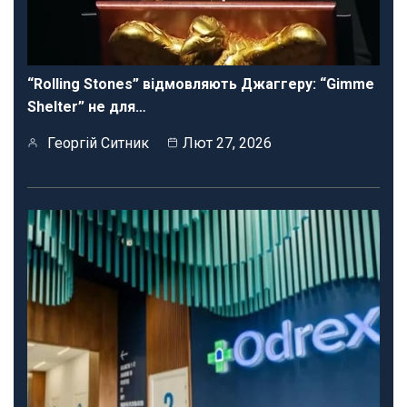
“Rolling Stones” відмовляють Джаггеру: “Gimme
Shelter” не для…
Георгій Ситник
Лют 27, 2026