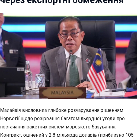
Малайзія висловила глибоке розчарування рішенням
Норвегії щодо розірвання
багатомільярдної угоди про
постачання ракетних систем морського базування.
Контракт, оцінений у 2,8 мільярда доларів (приблизно 105