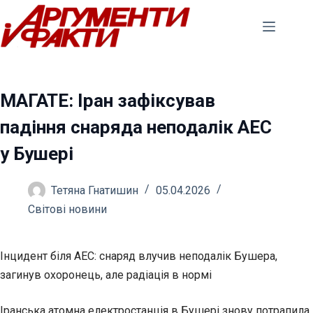
Перейти
до
вмісту
МАГАТЕ: Іран зафіксував
падіння снаряда неподалік АЕС
у Бушері
Тетяна Гнатишин
05.04.2026
Світові новини
Інцидент біля АЕС: снаряд влучив неподалік Бушера,
загинув охоронець, але радіація в нормі
Іранська атомна електростанція в Бушері знову потрапила