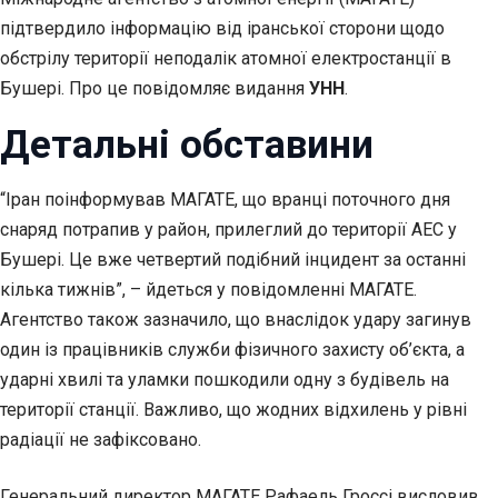
підтвердило інформацію від іранської сторони щодо
обстрілу території неподалік атомної електростанції в
Бушері. Про це повідомляє видання
УНН
.
Детальні обставини
“Іран поінформував МАГАТЕ, що вранці поточного дня
снаряд потрапив у район, прилеглий до території АЕС у
Бушері. Це вже четвертий подібний інцидент за останні
кілька тижнів”, – йдеться у повідомленні МАГАТЕ.
Агентство також зазначило, що внаслідок удару загинув
один із працівників служби фізичного захисту об’єкта, а
ударні хвилі та уламки пошкодили одну з будівель на
території станції. Важливо, що жодних відхилень у рівні
радіації не зафіксовано.
Генеральний директор МАГАТЕ Рафаель Гроссі висловив