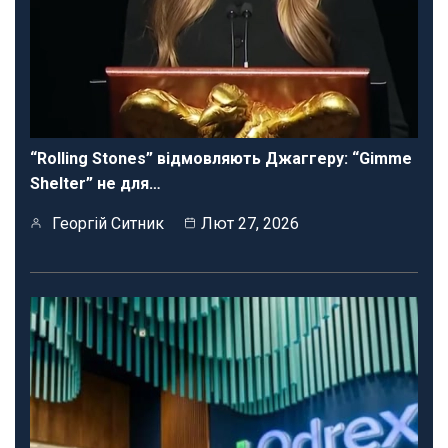
“Rolling Stones” відмовляють Джаггеру: “Gimme
Shelter” не для…
Георгій Ситник
Лют 27, 2026