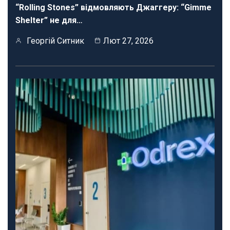
“Rolling Stones” відмовляють Джаггеру: “Gimme
Shelter” не для…
Георгій Ситник
Лют 27, 2026