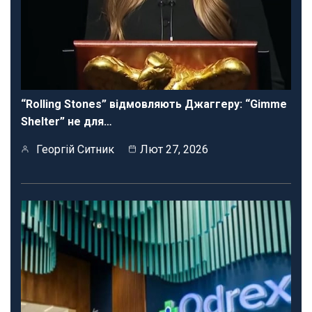
“Rolling Stones” відмовляють Джаггеру: “Gimme
Shelter” не для…
Георгій Ситник
Лют 27, 2026