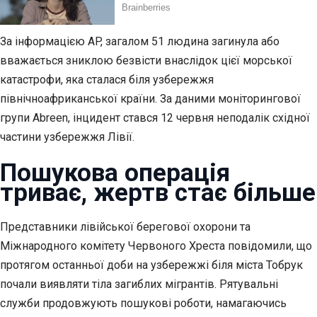
За інформацією AP, загалом 51 людина загинула або
вважається зниклою безвісти внаслідок цієї морської
катастрофи, яка сталася біля узбережжя
північноафриканської країни. За даними моніторингової
групи Abreen, інцидент стався 12 червня неподалік східної
частини узбережжя Лівії.
Пошукова операція
триває, жертв стає більше
Представники лівійської берегової охорони та
Міжнародного комітету Червоного Хреста повідомили, що
протягом останньої доби на узбережжі біля міста Тобрук
почали виявляти тіла загиблих мігрантів. Рятувальні
служби продовжують пошукові роботи, намагаючись