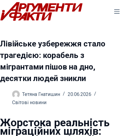
Перейти
до
вмісту
Лівійське узбережжя стало
трагедією: корабель з
мігрантами пішов на дно,
десятки людей зникли
Тетяна Гнатишин
20.06.2026
Світові новини
Жорстока реальність
міграційних шляхів: