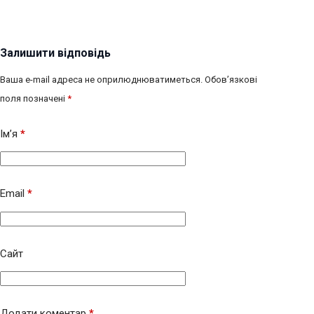
Залишити відповідь
Ваша e-mail адреса не оприлюднюватиметься.
Обов’язкові
поля позначені
*
Ім’я
*
Email
*
Сайт
Додати коментар
*