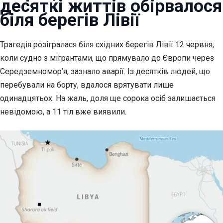
десяткі життів обірвалося
біля берегів Лівії
Трагедія розігралася біля східних берегів Лівії 12 червня,
коли судно з мігрантами,
що прямувало до Європи через
Середземномор’я, зазнало аварії. Із десятків людей, що
перебували на борту, вдалося врятувати лише
одинадцятьох. На жаль, доля ще сорока осіб залишається
невідомою, а 11 тіл вже виявили.