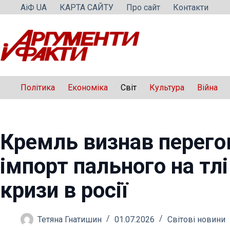
Перейти
АіФ UA
КАРТА САЙТУ
Про сайт
Контакти
до
вмісту
Політика
Економіка
Світ
Культура
Війна
Кремль визнав перего
імпорт пального на тлі
кризи в росії
Тетяна Гнатишин
01.07.2026
Світові новини