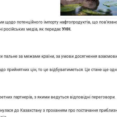
 щодо потенційного імпорту нафтопродуктів, що пов’язан
і російських медіа, як передає
УНН.
ти пальне за межами країни, за умови досягнення взаємов
о прийнятних цін, то це відбуватиметься. Це стане ще одни
ретних партнерів, з якими ведуться відповідні переговори.
нулася до Казахстану з проханням про постачання приблизно