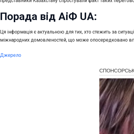
представники Казахстану спростували факт таких перегово
Порада від АіФ UA:
Ця інформація є актуальною для тих, хто стежить за ситуа
міжнародних домовленостей, що може опосередковано вплин
Джерело