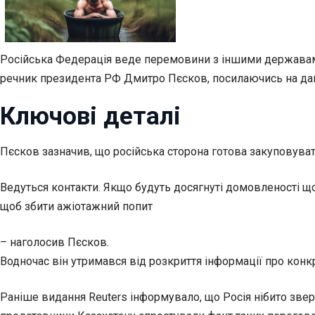
Російська Федерація веде перемовини з іншими державами
речник президента РФ Дмитро Пєсков, посилаючись на дан
Ключові деталі
Пєсков зазначив, що російська сторона готова закуповува
Ведуться контакти. Якщо будуть досягнуті домовленості щод
щоб збити ажіотажний попит
– наголосив Пєсков.
Водночас він утримався від розкриття інформації про конк
Раніше видання Reuters інформувало, що Росія нібито звер