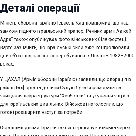
Деталі операції
Міністр оборони Ізраїлю Ісраель Кац повідомив, що над
замком піднято ізраїльський прапор. Речник армії Авіхай
Адраї також опублікував фото військових біля фортеці.
Варто зазначити, що ізраїльські сили вже контролювали
цей об’єкт під час свого перебування в Лівані у 1982–2000
роках.
У ЦАХАЛ (Армія оборони Ізраїлю) заявили, що операція в
районі Бофорта та долини Сулукі була спрямована на
знищення інфраструктури “Хезболли” та усунення загроз
для ізраїльських цивільних. Військові наголосили, що
готові розширити наступ за потреби.
Останніми днями Ізраїль також перекинув війська через
річку Літані та оголосив територію між Літані та річкою