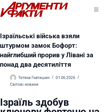
Перейти
до
вмісту
Ізраїльські війська взяли
штурмом замок Бофорт:
найглибший прорив у Лівані за
понад два десятиліття
Тетяна Гнатишин
01.06.2026
Світові новини
Ізраїль здобув
ключову фортецю на