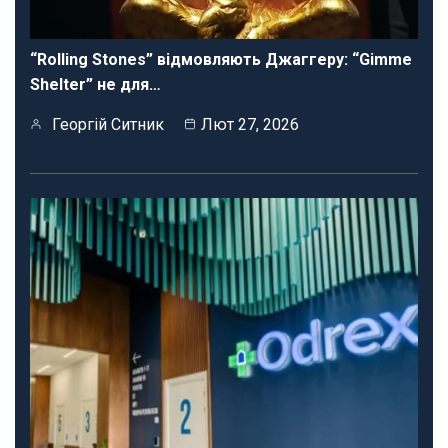
“Rolling Stones” відмовляють Джаггеру: “Gimme
Shelter” не для…
Георгій Ситник
Лют 27, 2026