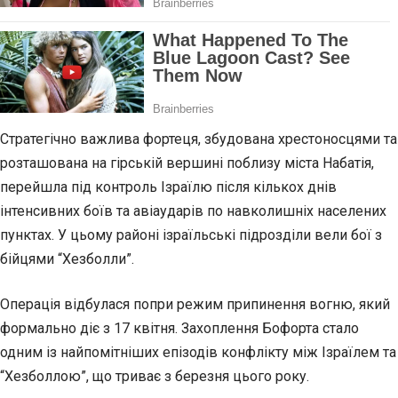
Стратегічно важлива фортеця, збудована хрестоносцями та
розташована на гірській вершині поблизу міста Набатія,
перейшла під контроль Ізраїлю після кількох днів
інтенсивних боїв та авіаударів по навколишніх населених
пунктах. У цьому районі ізраїльські підрозділи вели бої з
бійцями “Хезболли”.
Операція відбулася попри режим припинення вогню, який
формально діє з 17 квітня. Захоплення Бофорта стало
одним із найпомітніших епізодів конфлікту між Ізраїлем та
“Хезболлою”, що триває з березня цього року.