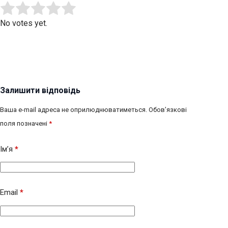
Submit Rating
Rate this item:
No votes yet.
Залишити відповідь
Ваша e-mail адреса не оприлюднюватиметься.
Обов’язкові
поля позначені
*
Ім’я
*
Email
*