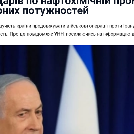
дарів по нафтохімічній про
рних потужностей
шучість країни продовжувати військові операції проти Іра
ість. Про це повідомляє
УНН
, посилаючись на інформацію в