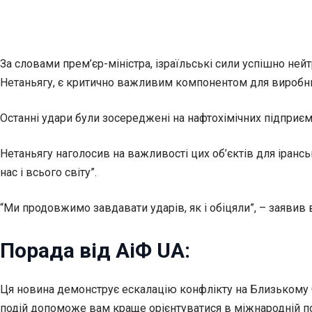
За словами прем’єр-міністра, ізраїльські сили успішно ней
Нетаньягу, є критично важливим компонентом для виробниц
Останні удари були зосереджені на нафтохімічних підприємс
Нетаньягу наголосив на важливості цих об’єктів для ірансь
нас і всього світу”.
“Ми продовжимо завдавати ударів, як і обіцяли”, – заявив 
Порада від АіФ UA:
Ця новина демонструє ескалацію конфлікту на Близькому Сх
подій допоможе вам краще орієнтуватися в міжнародній по