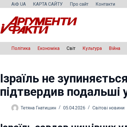
Перейти
АіФ UA
КАРТА САЙТУ
Про сайт
Контакти
до
вмісту
Політика
Економіка
Світ
Культура
Війна
Ізраїль не зупиняєтьс
підтвердив подальші у
Тетяна Гнатишин
05.04.2026
Світові новини