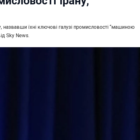
мисловості Ірану,
ну, назвавши їхні ключові галузі промисловості “машиною
ід Sky News.