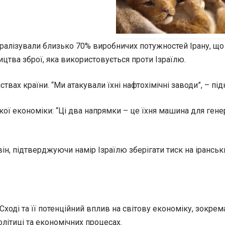
тралізували близько 70% виробничих потужностей Ірану, що с
тва зброї, яка використовується проти Ізраїлю.
твах країни. “Ми атакували їхні нафтохімічні заводи”, – пі
кої економіки: “Ці два напрямки – це їхня машина для гене
він, підтверджуючи намір Ізраїлю зберігати тиск на ірансь
оді та її потенційний вплив на світову економіку, зокрема
літиці та економічних процесах.