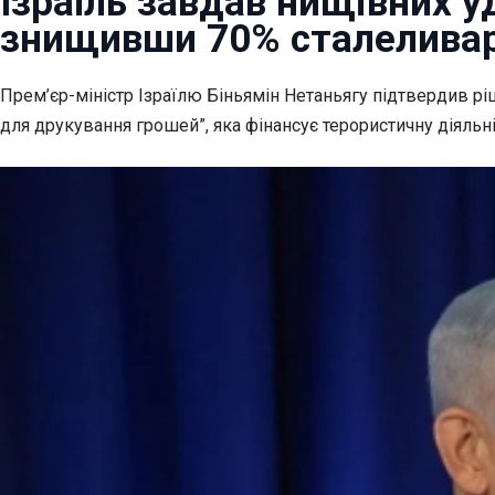
Ізраїль завдав нищівних у
знищивши 70% сталелива
Прем’єр-міністр Ізраїлю Біньямін Нетаньягу підтвердив
рі
для друкування грошей”, яка фінансує терористичну діяльн