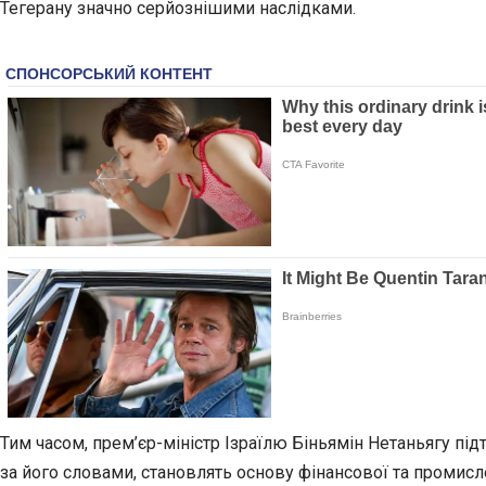
Тегерану значно серйознішими наслідками.
Тим часом, прем’єр-міністр Ізраїлю Біньямін Нетаньягу підт
за його словами, становлять основу фінансової та промисло