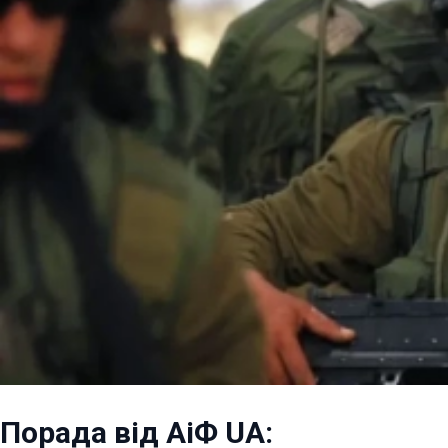
Порада від АіФ UA: