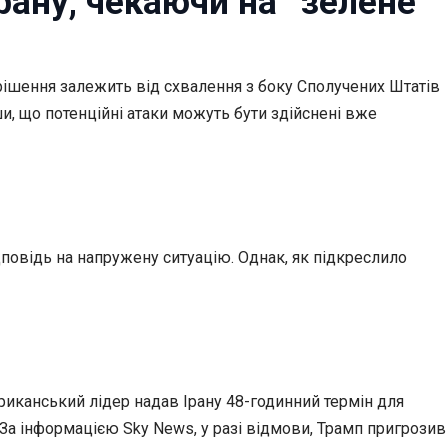
Ірану, чекаючи на “зелене
 рішення залежить від схвалення з боку Сполучених Штатів
, що потенційні атаки можуть бути здійснені вже
дповідь на напружену ситуацію. Однак, як підкреслило
иканський лідер надав Ірану 48-годинний термін для
а інформацією Sky News, у разі відмови, Трамп пригрозив