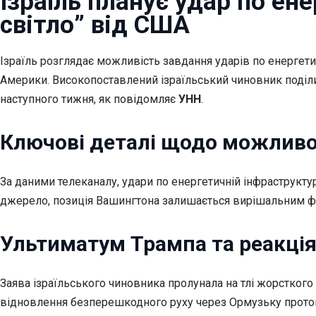
Ізраїль планує удар по ен
світло” від США
Ізраїль розглядає можливість завдання ударів по енергети
Америки. Високопоставлений ізраїльський чиновник поділи
наступного тижня, як повідомляє
УНН
.
Ключові деталі щодо можливої
За даними телеканалу, удари по енергетичній інфраструктур
джерело, позиція Вашингтона залишається вирішальним фа
Ультиматум Трампа та реакція
Заява ізраїльського чиновника пролунала на тлі жорстког
відновлення безперешкодного руху через Ормузьку протоку