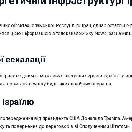
ергетичній інфраструктурі 
чних об’єктах
Ісламської Республіки Іран, однак остаточне
вся цією інформацією з телеканалом Sky News, зазначивши
 ескалації
і Ірану є одним із можливих наступних кроків Ізраїлю у ві
ктором для початку будь-яких подібних операцій.
 Ізраїлю
о попередження від президента США Дональда Трампа. Амер
 та повернення до переговорів зі Сполученими Штатами. З