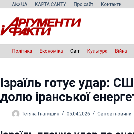
Перейти
АіФ UA
КАРТА САЙТУ
Про сайт
Контакти
до
вмісту
Політика
Економіка
Світ
Культура
Війна
Ізраїль готує удар: С
долю іранської енерге
Тетяна Гнатишин
05.04.2026
Світові новини