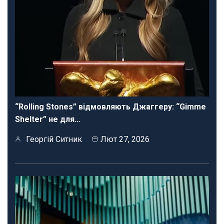
“Rolling Stones” відмовляють Джаггеру: “Gimme
Shelter” не для…
Георгій Ситник
Лют 27, 2026