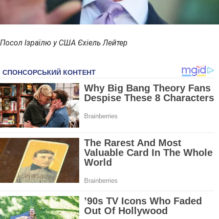
Посол Ізраїлю у США Єхіель Лейтер