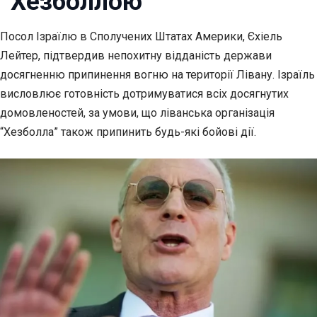
“Хезболлою”
Посол Ізраїлю в Сполучених Штатах Америки, Єхіель
Лейтер, підтвердив непохитну
відданість держави
досягненню припинення вогню на території Лівану. Ізраїль
висловлює готовність дотримуватися всіх досягнутих
домовленостей, за умови, що ліванська організація
“Хезболла” також припинить будь-які бойові дії.