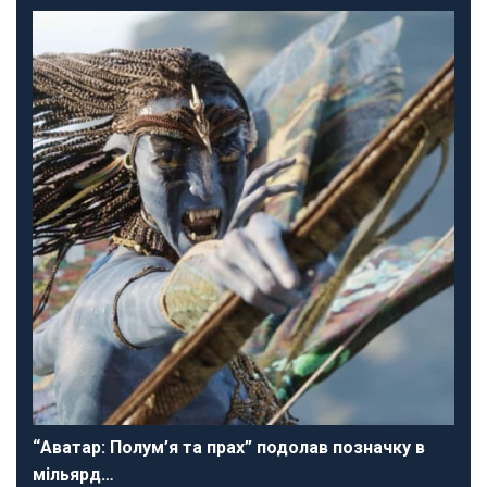
“Аватар: Полум’я та прах” подолав позначку в
мільярд…