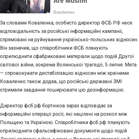
За словами Коваленка, особисто директор ФСБ РФ несе
відповідальність за російські інформаційні кампанії,
спрямовані на руйнування українсько-польських відносин.
Він зазначив, що співробітники ФСБ планують
оприлюднити сфабриковані матеріали щодо подій Другої
світової війни, зокрема Волинської трагедії, 5 липня. Мета
— спровокувати дестабілізацію відносин між країнами.
Коваленко також додав, що російські державні ЗМІ
отримали завдання поширювати цю дезінформацію.
Директор фсб рф бортніков зараз відповідає за
інформаційні операції росії, які націлені на розкол між
Польщею та Україною. Співробітники фсб рф планують
оприлюднити сфальсифіковані документи щодо подій