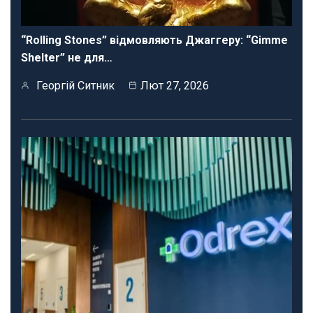
“Rolling Stones” відмовляють Джаггеру: “Gimme
Shelter” не для…
Георгій Ситник
Лют 27, 2026