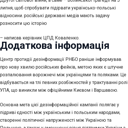
Другої світової війни, а саме – Волинської трагедії на 5
липня, щоб спробувати підірвати українсько-польські
відносини. російські державні медіа мають задачу
розносити цю історію
– написав керівник ЦПД Коваленко.
Додаткова інформація
Центр протидії дезінформації РНБО раніше інформував
про нову хвилю російських фейків, метою яких є штучне
розпалювання ворожнечі між українцями та поляками. Це
відбувається на тлі певних розбіжностей у трактуванні ролі
УПА, що виникли між офіційними Києвом і Варшавою.
Основна мета цієї дезінформаційної кампанії полягає у
підриві єдності між українським і польським народами,
створенні політичної напруженості між Україною та
Польщею, а також у зменшенні рівня підтримки України з