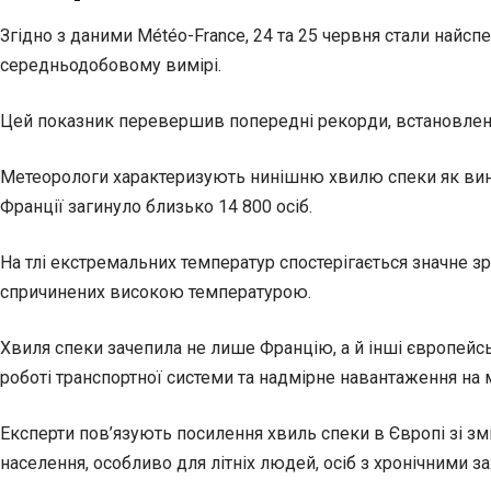
Згідно з даними Météo-France, 24 та 25 червня стали найс
середньодобовому вимірі.
Цей показник перевершив попередні рекорди, встановлені 2
Метеорологи характеризують нинішню хвилю спеки як винят
Франції загинуло близько 14 800 осіб.
На тлі екстремальних температур спостерігається значне з
спричинених високою температурою.
Хвиля спеки зачепила не лише Францію, а й інші європейсь
роботі транспортної системи та надмірне навантаження на 
Експерти пов’язують посилення хвиль спеки в Європі зі зм
населення, особливо для літніх людей, осіб з хронічними 