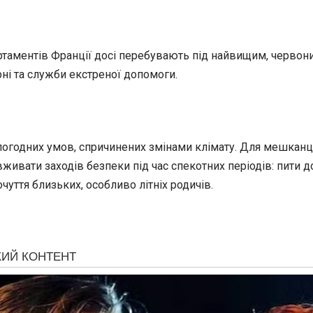
таментів Франції досі перебувають під найвищим, червони
ні та служби екстреної допомоги.
одних умов, спричинених змінами клімату. Для мешканців У
ивати заходів безпеки під час спекотних періодів: пити д
уття близьких, особливо літніх родичів.