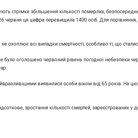
ують стрімке збільшення кількості померлих, безпосередн
26 червня ця цифра перевищила 1400 осіб. Для порівняння, 
 не охоплює всі випадки смертності, особливо ті, що стал
де було оголошено червоний рівень погодної небезпеки чере
ар.
найвразливішими виявилися особи віком від 65 років. На цю
дсоткове, зростання кількості смертей, зареєстрованих у 