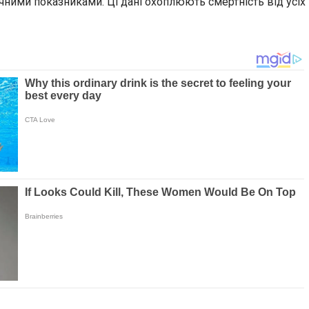
чними показниками. Ці дані охоплюють смертність від усіх