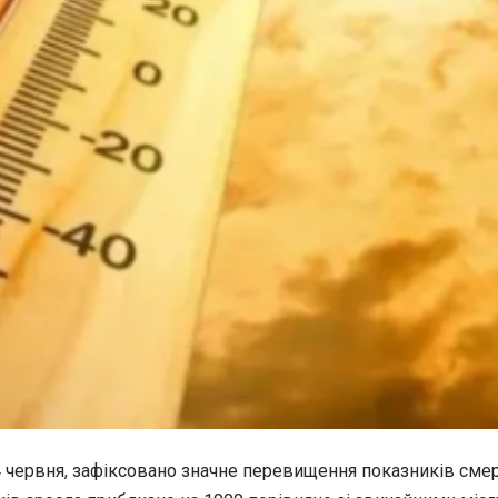
4 червня, зафіксовано значне
перевищення показників смерт