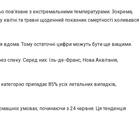
ьо пов’язане з екстремальними температурами. Зокрема,
у квітні та травні щоденний показник смертності коливався
ися вдома. Тому остаточні цифри можуть бути ще вищими.
з спеку. Серед них: Іль-де-Франс, Нова Аквітанія,
 категорію припадає 85% усіх летальних випадків,
домашніх умовах, починаючи з 24 червня. Ця тенденція