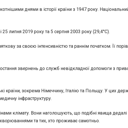
пекотнішими днями в історії країни з 1947 року. Національ
5 липня 2019 року та 5 серпня 2003 року (29,4°C).
кову за своєю інтенсивністю та раннім початком. Її порів
ростання звернень до служб невідкладної допомоги з приво
кі країни, зокрема Німеччину, Італію та Польщу. У цих дер
медичну інфраструктуру.
інами клімату. Вони наголошують, що подібні явища дедалі
захворюваннями та тих, хто проживає самотньо.