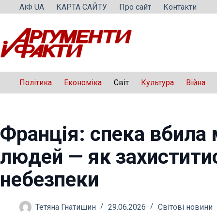
Перейти
АіФ UA
КАРТА САЙТУ
Про сайт
Контакти
до
вмісту
Політика
Економіка
Світ
Культура
Війна
Франція: спека вбила
людей — як захистити
небезпеки
Тетяна Гнатишин
29.06.2026
Світові новини