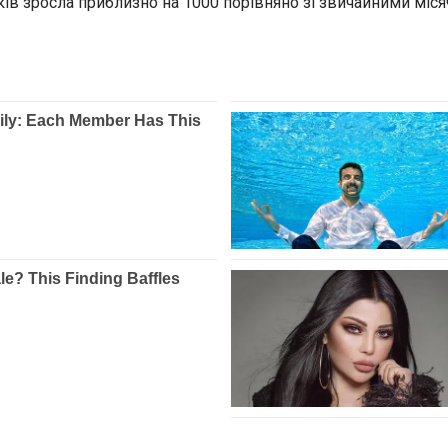
ків зросла приблизно на 1000 порівняно зі звичайними міся