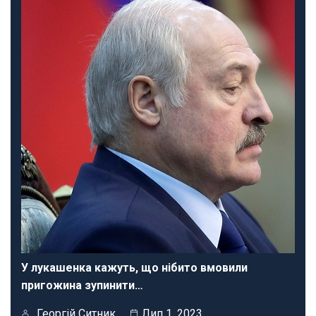
У лукашенка кажуть, що нібито вмовили
пригожина зупинити…
Георгій Ситник
Лип 1, 2023