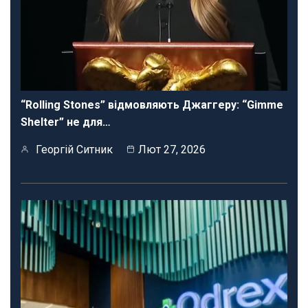
“Rolling Stones” відмовляють Джаггеру: “Gimme
Shelter” не для…
Георгій Ситник
Лют 27, 2026