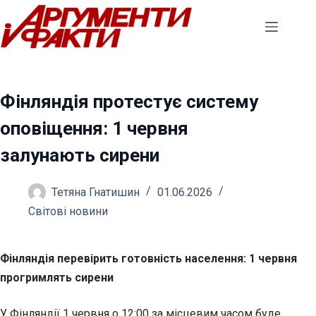
Перейти
до
вмісту
Фінляндія протестує систему
оповіщення: 1 червня
залунають сирени
Тетяна Гнатишин
01.06.2026
Світові новини
Фінляндія перевірить готовність населення: 1 червня
прогримлять сирени
У Фінляндії 1 червня о 12:00 за місцевим часом буде