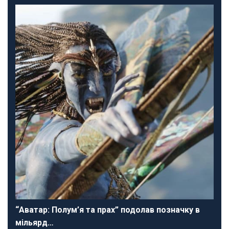
“Аватар: Полум’я та прах” подолав позначку в
мільярд…