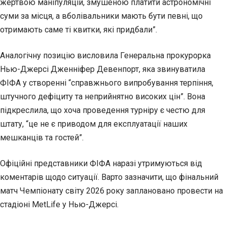
жертвою маніпуляцій, змушеною платити астрономічні
суми за місця, а вболівальники мають бути певні, що
отримають саме ті квитки, які придбали”.
Аналогічну позицію висловила Генеральна прокурорка
Нью-Джерсі Дженніфер Девенпорт, яка звинуватила
ФІФА у створенні “справжнього випробування терпіння,
штучного дефіциту та неприйнятно високих цін”. Вона
підкреслила, що хоча проведення турніру є честю для
штату, “це не є приводом для експлуатації наших
мешканців та гостей”.
Офіційні представники ФІФА наразі утримуються від
коментарів щодо ситуації. Варто зазначити, що фінальний
матч Чемпіонату світу 2026 року заплановано провести на
стадіоні MetLife у Нью-Джерсі.