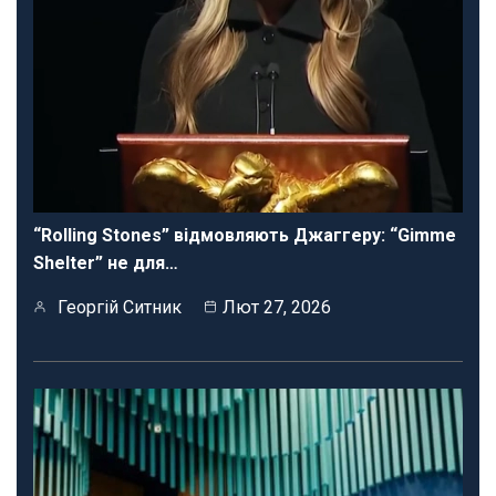
“Rolling Stones” відмовляють Джаггеру: “Gimme
Shelter” не для…
Георгій Ситник
Лют 27, 2026