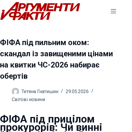
Перейти
до
вмісту
ФІФА під пильним оком:
скандал із завищеними цінами
на квитки ЧС-2026 набирає
обертів
Тетяна Гнатишин
29.05.2026
Світові новини
ФІФА під прицілом
прокурорів: Чи винні