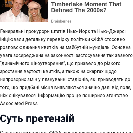
Генеральні прокурори штатів Нью-Йорк та Нью-Джерсі
ініціювали детальну перевірку політики ФІФА стосовно
розповсюдження квитків на майбутній мундіаль. Основна
увага зосереджена на законності застосування так званого
“динамічного ціноутворення”, що призвело до різкого
зростання вартості квитків, а також на скаргах щодо
непрозорих змін у плануванні стадіонів, які призводять до
того, що придбані місця виявляються значно далі від поля,
ніж очікувалося. Інформацію про це поширило агентство
Associated Press.
Суть претензій
Слідство вимагає від ФІФА надати вичерпні документи, що