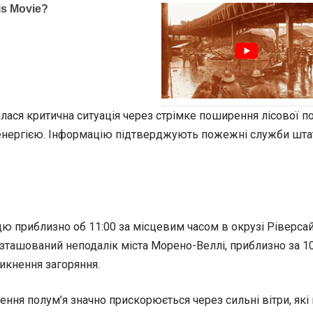
алася критична ситуація через стрімке поширення лісової 
роенергією. Інформацію підтверджують пожежні служби шта
ицю приблизно об 11:00 за місцевим часом в окрузі Ріверс
зташований неподалік міста Морено-Веллі, приблизно за 10
икнення загоряння.
я полум’я значно прискорюється через сильні вітри, які в