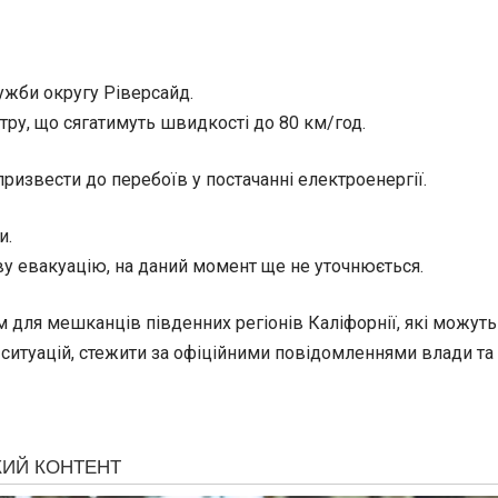
ужби округу Ріверсайд.
тру, що сягатимуть швидкості до 80 км/год.
ризвести до перебоїв у постачанні електроенергії.
и.
ву евакуацію, на даний момент ще не уточнюється.
ля мешканців південних регіонів Каліфорнії, які можуть о
х ситуацій, стежити за офіційними повідомленнями влади т