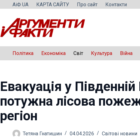
Перейти
АіФ UA
КАРТА САЙТУ
Про сайт
Контакти
до
вмісту
Політика
Економіка
Світ
Культура
Війна
Евакуація у Південній 
потужна лісова пожеж
регіон
Тетяна Гнатишин
04.04.2026
Світові новини