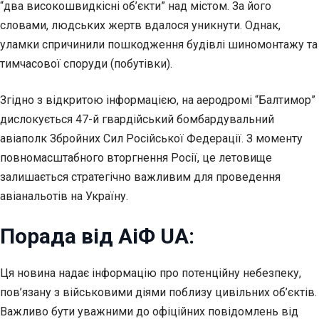
“два високошвидкісні об’єкти” над містом. За його
словами, людських жертв вдалося уникнути. Однак,
уламки спричинили пошкодження будівлі шиномонтажу та
тимчасової споруди (побутівки).
Згідно з відкритою інформацією, на аеродромі “Балтимор”
дислокується 47-й гвардійський бомбардувальний
авіаполк Збройних Сил Російської Федерації. З моменту
повномасштабного вторгнення Росії, це летовище
залишається стратегічно важливим для проведення
авіанальотів на Україну.
Порада від АіФ UA:
Ця новина надає інформацію про потенційну небезпеку,
пов’язану з військовими діями поблизу цивільних об’єктів.
Важливо бути уважними до офіційних повідомлень від