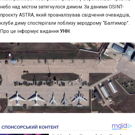
небо над містом затягнулося димом. За даними OSINT-
проєкту ASTRA,
який проаналізував свідчення очевидців,
клуби диму спостерігали поблизу аеродрому “Балтимор”.
Про це інформує видання
УНН
.