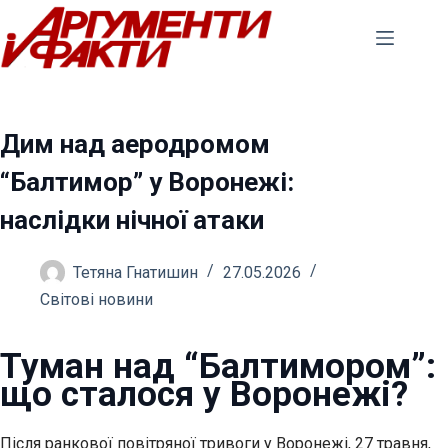
Перейти
до
вмісту
Дим над аеродромом
“Балтимор” у Воронежі:
наслідки нічної атаки
Тетяна Гнатишин
27.05.2026
Світові новини
Туман над “Балтимором”:
що сталося у Воронежі?
Після ранкової повітряної тривоги у Воронежі, 27 травня,