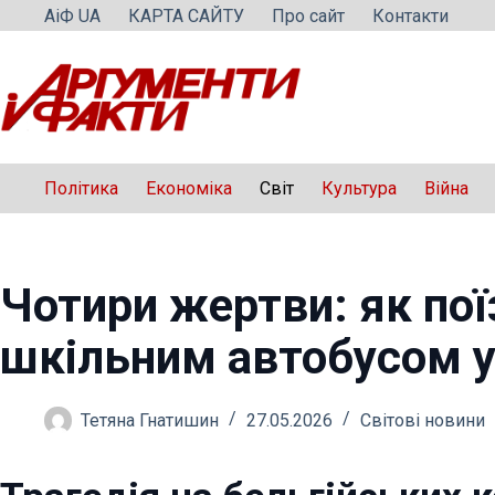
Перейти
АіФ UA
КАРТА САЙТУ
Про сайт
Контакти
до
вмісту
Політика
Економіка
Світ
Культура
Війна
Чотири жертви: як поїз
шкільним автобусом у 
Тетяна Гнатишин
27.05.2026
Світові новини