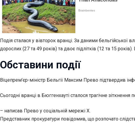
Подія сталася у вівторок вранці. За даними бельгійської в
дорослих (27 та 49 років) та двоє підлітків (12 та 15 років
Обставини події
Віцепрем’єр-міністр Бельгії Максим Прево підтвердив інформ
Сьогодні вранці в Бюггенхауті сталося трагічне зіткнення 
– написав Прево у соціальній мережі X.
Представник прокуратури повідомив, що розпочато слідство