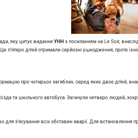
лади, яку цитує видання
УНН
з посиланням на Le Soir, внасл
). Ще п’ятеро дітей отримали серйозні ушкодження, проте їхні
ацію про чотирьох загиблих, серед яких двоє дітей, внаслід
поїзда та шкільного автобуса. Загинули четверо людей, зокр
 для з’ясування всіх обставин аварії. Для встановлення пр