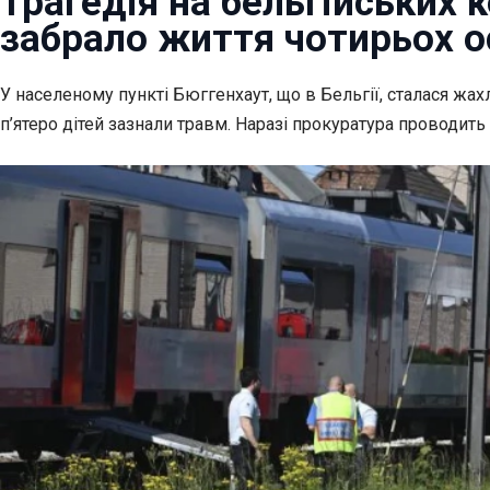
Трагедія на бельгійських к
забрало життя чотирьох о
У населеному пункті Бюггенхаут, що в Бельгії, сталася жа
п’ятеро дітей зазнали травм. Наразі прокуратура проводить