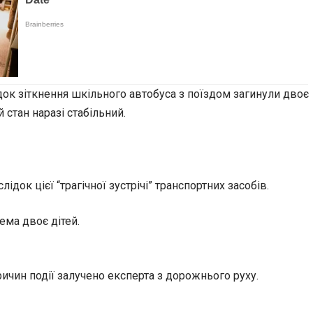
ідок зіткнення шкільного автобуса з поїздом загинули двоє
й стан наразі стабільний.
ок цієї “трагічної зустрічі” транспортних засобів.
ема двоє дітей.
ичин події залучено експерта з дорожнього руху.