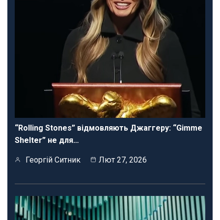
“Rolling Stones” відмовляють Джаггеру: “Gimme
Shelter” не для…
Георгій Ситник
Лют 27, 2026