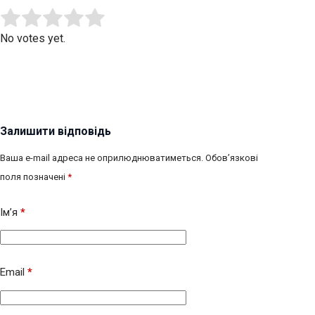
Submit Rating
Rate this item:
No votes yet.
Залишити відповідь
Ваша e-mail адреса не оприлюднюватиметься.
Обов’язкові
поля позначені
*
Ім’я
*
Email
*