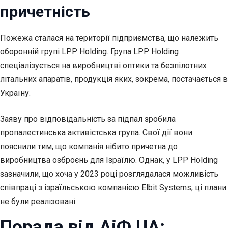
причетність
Пожежа сталася на території підприємства, що належить
оборонній групі LPP Holding. Група LPP Holding
спеціалізується на виробництві оптики та безпілотних
літальних апаратів, продукція яких, зокрема, постачається в
Україну.
Заяву про відповідальність за підпал зробила
пропалестинська активістська група. Свої дії вони
пояснили тим, що компанія нібито причетна до
виробництва озброєнь для Ізраїлю. Однак, у LPP Holding
зазначили, що хоча у 2023 році розглядалася можливість
співпраці з ізраїльською компанією Elbit Systems, ці плани
не були реалізовані.
Порада від АіФ UA: