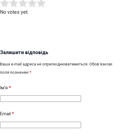
Submit Rating
Rate this item:
No votes yet.
Залишити відповідь
Ваша e-mail адреса не оприлюднюватиметься.
Обов’язкові
поля позначені
*
Ім’я
*
Email
*