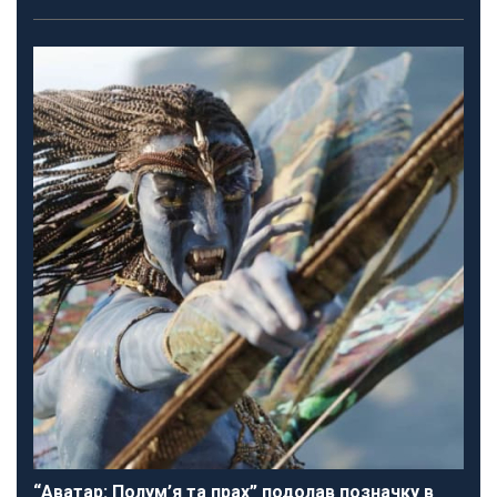
“Аватар: Полум’я та прах” подолав позначку в