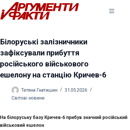
Перейти
до
вмісту
Білоруські залізничники
зафіксували прибуття
російського військового
ешелону на станцію Кричев-6
Тетяна Гнатишин
31.05.2026
Світові новини
На білоруську базу Кричев-6 прибув значний російський
військовий ешелон