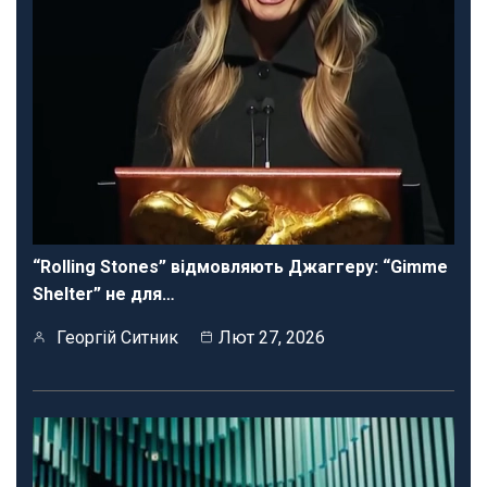
“Rolling Stones” відмовляють Джаггеру: “Gimme
Shelter” не для…
Георгій Ситник
Лют 27, 2026