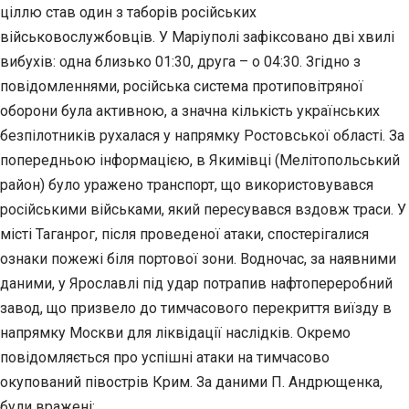
ціллю став один з таборів російських
військовослужбовців. У Маріуполі зафіксовано дві хвилі
вибухів: одна близько 01:30, друга – о 04:30. Згідно з
повідомленнями, російська система протиповітряної
оборони була активною, а значна кількість українських
безпілотників рухалася у напрямку Ростовської області. За
попередньою інформацією, в Якимівці (Мелітопольський
район) було уражено транспорт, що використовувався
російськими військами, який пересувався вздовж траси. У
місті Таганрог, після проведеної атаки, спостерігалися
ознаки пожежі біля портової зони. Водночас, за наявними
даними, у Ярославлі під удар потрапив нафтопереробний
завод, що призвело до тимчасового перекриття виїзду в
напрямку Москви для ліквідації наслідків. Окремо
повідомляється про успішні атаки на тимчасово
окупований півострів Крим. За даними П. Андрющенка,
були вражені: