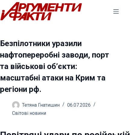
Перейти
до
вмісту
Безпілотники уразили
нафтопереробні заводи, порт
та військові об’єкти:
масштабні атаки на Крим та
регіони рф.
Тетяна Гнатишин
06.07.2026
Світові новини
Повітряні удари по російській