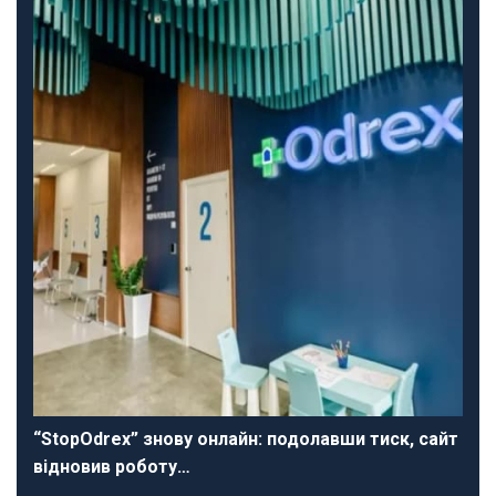
“StopOdrex” знову онлайн: подолавши тиск, сайт
відновив роботу…