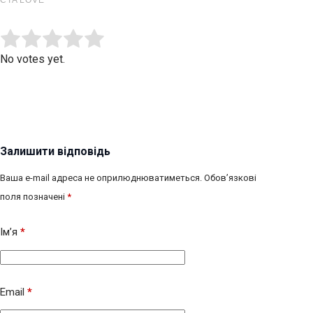
Submit Rating
Rate this item:
No votes yet.
Залишити відповідь
Ваша e-mail адреса не оприлюднюватиметься.
Обов’язкові
поля позначені
*
Ім’я
*
Email
*