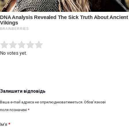
Submit Rating
Rate this item:
No votes yet.
Залишити відповідь
Ваша e-mail адреса не оприлюднюватиметься.
Обов’язкові
поля позначені
*
Ім’я
*