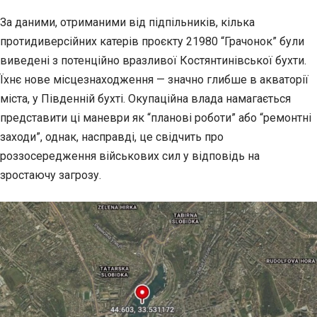
За даними, отриманими від підпільників, кілька
протидиверсійних катерів проєкту 21980 “Грачонок” були
виведені з потенційно вразливої Костянтинівської бухти.
Їхнє нове місцезнаходження — значно глибше в акваторії
міста, у Південній бухті. Окупаційна влада намагається
представити ці маневри як “планові роботи” або “ремонтні
заходи”, однак, насправді, це свідчить про
роззосередження військових сил у відповідь на
зростаючу загрозу.