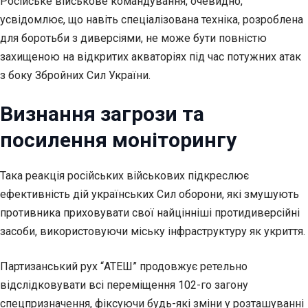
Російське військове командування, очевидно,
усвідомлює, що навіть спеціалізована техніка, розроблена
для боротьби з диверсіями, не може бути повністю
захищеною на відкритих акваторіях під час потужних атак
з боку Збройних Сил України.
Визнання загрози та
посилення моніторингу
Така реакція російських військових підкреслює
ефективність дій українських Сил оборони, які змушують
противника приховувати свої найцінніші протидиверсійні
засоби, використовуючи міську інфраструктуру як укриття.
Партизанський рух “АТЕШ” продовжує ретельно
відслідковувати всі переміщення 102-го загону
спецпризначення, фіксуючи будь-які зміни у розташуванні