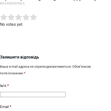
Submit Rating
Rate this item:
No votes yet.
Залишити відповідь
Ваша e-mail адреса не оприлюднюватиметься.
Обов’язкові
поля позначені
*
Ім’я
*
Email
*