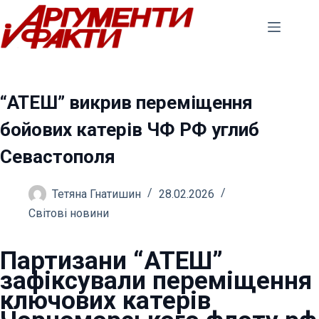
Перейти
до
вмісту
“АТЕШ” викрив переміщення
бойових катерів ЧФ РФ углиб
Севастополя
Тетяна Гнатишин
28.02.2026
Світові новини
Партизани “АТЕШ”
зафіксували переміщення
ключових катерів