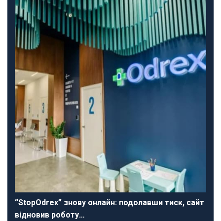
“StopOdrex” знову онлайн: подолавши тиск, сайт
відновив роботу…