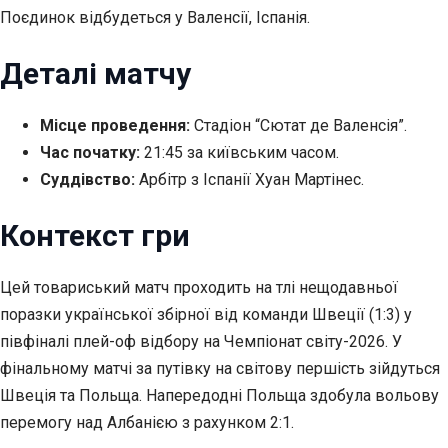
Поєдинок відбудеться у Валенсії, Іспанія.
Деталі матчу
Місце проведення:
Стадіон “Сютат де Валенсія”.
Час початку:
21:45 за київським часом.
Суддівство:
Арбітр з Іспанії Хуан Мартінес.
Контекст гри
Цей товариський матч проходить на тлі нещодавньої
поразки української збірної від команди
Швеції (1:3) у
півфіналі плей-оф відбору на Чемпіонат світу-2026. У
фінальному матчі за путівку на світову першість зійдуться
Швеція та Польща. Напередодні Польща здобула вольову
перемогу над Албанією з рахунком 2:1.