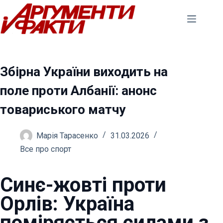
Перейти
до
вмісту
Збірна України виходить на
поле проти Албанії: анонс
товариського матчу
Марія Тарасенко
31.03.2026
Все про спорт
Синє-жовті проти
Орлів: Україна
поміряється силами з