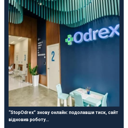
“StopOdrex” знову онлайн: подолавши тиск, сайт
відновив роботу…