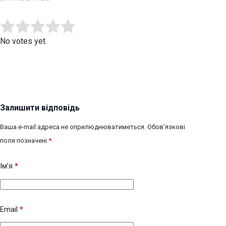
Submit Rating
Rate this item:
No votes yet.
Залишити відповідь
Ваша e-mail адреса не оприлюднюватиметься.
Обов’язкові
поля позначені
*
Ім’я
*
Email
*