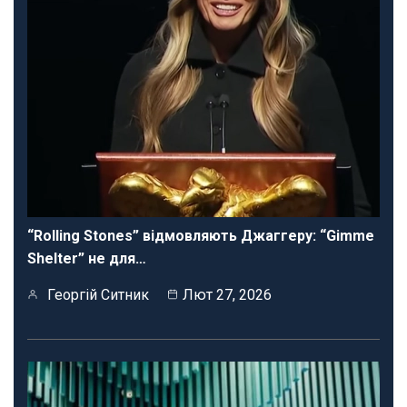
“Rolling Stones” відмовляють Джаггеру: “Gimme
Shelter” не для…
Георгій Ситник
Лют 27, 2026