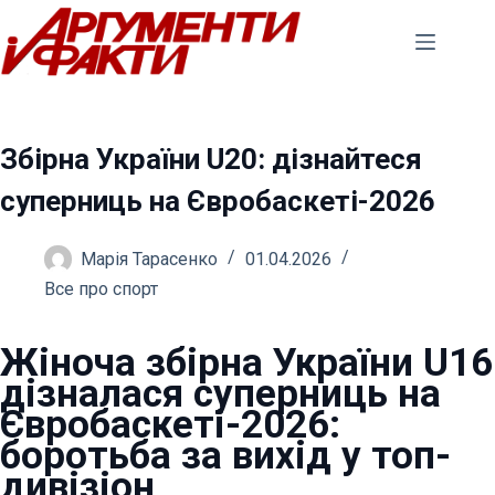
Перейти
до
вмісту
Збірна України U20: дізнайтеся
суперниць на Євробаскеті-2026
Марія Тарасенко
01.04.2026
Все про спорт
Жіноча збірна України U16
дізналася суперниць на
Євробаскеті-2026:
боротьба за вихід у топ-
дивізіон