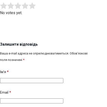
Submit Rating
Rate this item:
No votes yet.
Залишити відповідь
Ваша e-mail адреса не оприлюднюватиметься.
Обов’язкові
поля позначені
*
Ім’я
*
Email
*