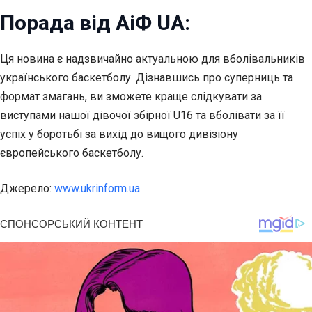
Порада від АіФ UA:
Ця новина є надзвичайно актуальною для вболівальників
українського баскетболу. Дізнавшись про суперниць та
формат змагань, ви зможете краще слідкувати за
виступами нашої дівочої збірної U16 та вболівати за її
успіх у боротьбі за вихід до вищого дивізіону
європейського баскетболу.
Джерело:
www.ukrinform.ua