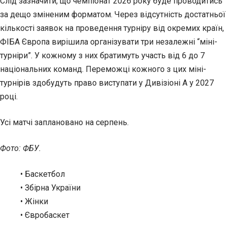
Слід зазначити, що чемпіонат 2026 року буде проводитись
за дещо зміненим форматом. Через відсутність достатньої
кількості заявок на проведення турніру від окремих країн,
ФІБА Європа вирішила організувати три незалежні “міні-
турніри”. У кожному з них братимуть участь від 6 до 7
національних команд. Переможці кожного з цих міні-
турнірів здобудуть право виступати у Дивізіоні А у 2027
році.
Усі матчі заплановано на серпень.
Фото: ФБУ.
• Баскетбол
• Збірна України
• Жінки
• Євробаскет