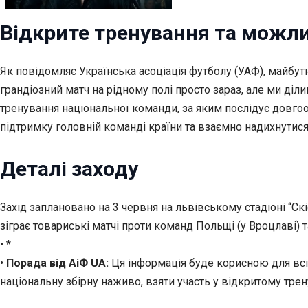
Відкрите тренування та можли
Як повідомляє Українська асоціація футболу (УАФ), майбут
грандіозний матч на рідному полі просто зараз, але ми діли
тренування національної команди, за яким послідує довгоо
підтримку головній команді країни та взаємно надихнутися
Деталі заходу
Захід заплановано на 3 червня на львівському стадіоні “Ск
зіграє товариські матчі проти команд Польщі (у Вроцлаві) т
• *
•
Порада від АіФ UA:
Ця інформація буде корисною для всіх
національну збірну наживо, взяти участь у відкритому тре