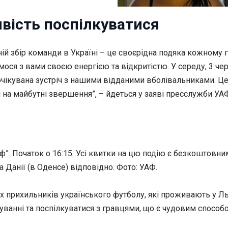
вість поспілкуватися
ній збір команди в Україні – це своєрідна подяка кожному
мося з вами своєю енергією та відкритістю. У середу, 3 чер
чікувана зустріч з нашими відданими вболівальниками. Це 
 на майбутні звершення”, – йдеться у заяві пресслужби УА
іф”. Початок о 16:15. Усі квитки на цю подію є безкоштовни
а Данії (в Оденсе) відповідно. Фото: УАФ.
 прихильників українського футболу, які проживають у Льв
нуванні та поспілкуватися з гравцями, що є чудовим способ