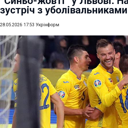
“Синьо-жовті” у Львові: Н
зустріч з уболівальниками
28.05.2026 17:53 Укрінформ