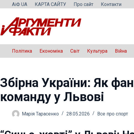
Перейти
АіФ UA
КАРТА САЙТУ
Про сайт
Контакти
до
вмісту
Політика
Економіка
Світ
Культура
Війна
Збірна України: Як фа
команду у Львові
Марія Тарасенко
28.05.2026
Все про спорт