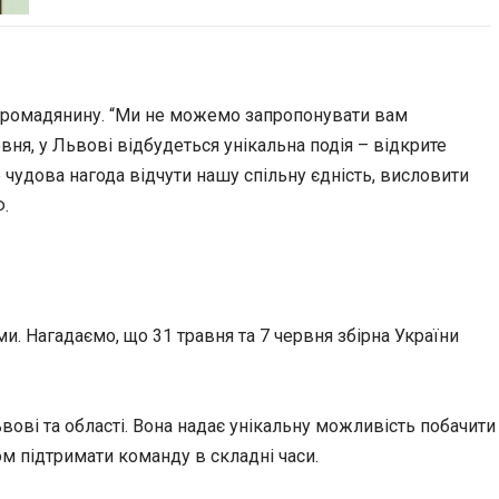
 громадянину.
“Ми не можемо запропонувати вам
вня, у Львові відбудеться унікальна подія – відкрите
чудова нагода відчути нашу спільну єдність, висловити
Ф.
ми. Нагадаємо, що 31 травня та 7 червня збірна України
ові та області. Вона надає унікальну можливість побачити
ом підтримати команду в складні часи.