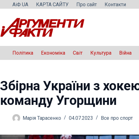
Перейти
АіФ UA
КАРТА САЙТУ
Про сайт
Контакти
до
вмісту
Політика
Економіка
Світ
Культура
Війна
Збірна України з хоке
команду Угорщини
Марія Тарасенко
04.07.2023
Все про спорт