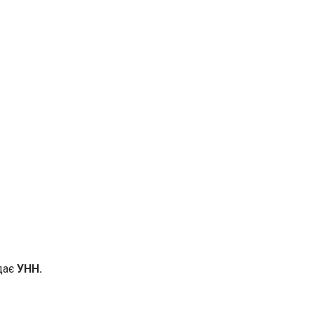
дає
УНН.