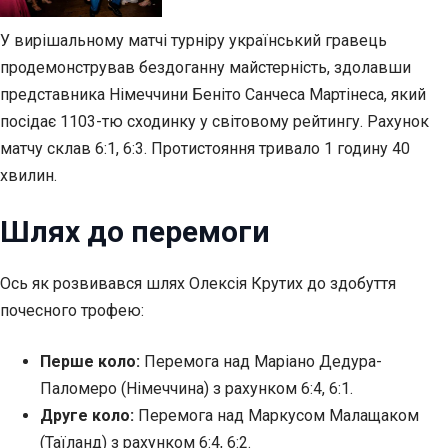
У вирішальному матчі турніру український гравець
продемонстрував бездоганну майстерність, здолавши
представника Німеччини Беніто Санчеса Мартінеса, який
посідає 1103-тю сходинку у світовому
рейтингу. Рахунок
матчу склав 6:1, 6:3. Протистояння тривало 1 годину 40
хвилин.
Шлях до перемоги
Ось як розвивався шлях Олексія Крутих до здобуття
почесного трофею:
Перше коло:
Перемога над Маріано Дедура-
Паломеро (Німеччина) з рахунком 6:4, 6:1.
Друге коло:
Перемога над Маркусом Малащаком
(Таїланд) з рахунком 6:4, 6:2.