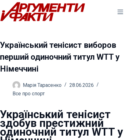
Перейти
до
вмісту
Український тенісист виборов
перший одиночний титул WTT у
Німеччині
Марія Тарасенко
28.06.2026
Все про спорт
Український тенісист
здобув престижний
одиночний титул WTT у