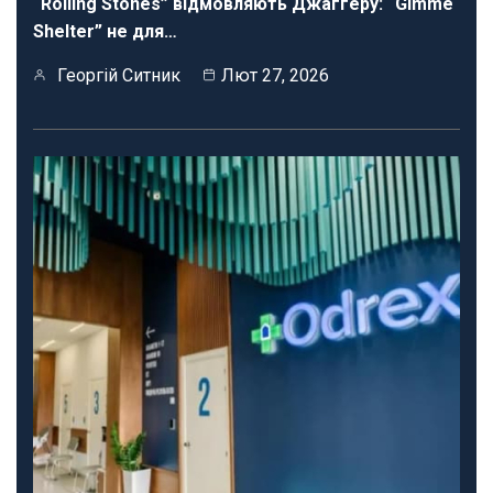
“Rolling Stones” відмовляють Джаггеру: “Gimme
Shelter” не для…
Георгій Ситник
Лют 27, 2026