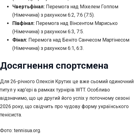
Чвертьфінал:
Перемога над Міхелем Гоппом
(Німеччина) з рахунком 6:2, 7:6 (7:5).
Півфінал:
Перемога над Вінсентом Марисько
(Німеччина) з рахунком 6:3, 7:5.
Фінал:
Перемога над Беніто Санчесом Мартінесом
(Німеччина) з рахунком 6:1, 6:3.
Досягнення спортсмена
Для 26-річного Олексія Крутих це вже сьомий одиночний
титул у кар’єрі в рамках турнірів WTT. Особливо
відзначимо, що це другий його успіх у поточному сезоні
2026 року, що свідчить про чудову форму українського
тенісиста.
Фото: tennisua.org.