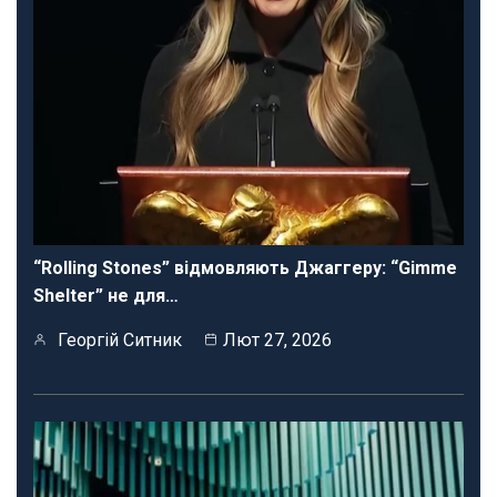
“Rolling Stones” відмовляють Джаггеру: “Gimme
Shelter” не для…
Георгій Ситник
Лют 27, 2026