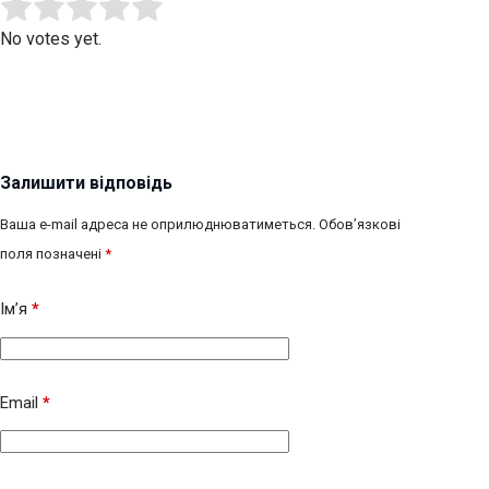
Submit Rating
Rate this item:
No votes yet.
Залишити відповідь
Ваша e-mail адреса не оприлюднюватиметься.
Обов’язкові
поля позначені
*
Ім’я
*
Email
*