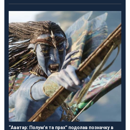
“Аватар: Полум’я та прах” подолав позначку в