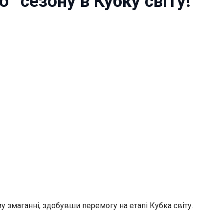
” сезону в Кубку світу!
 змаганні, здобувши перемогу на етапі Кубка світу.