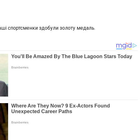
аші спортсменки здобули золоту медаль.