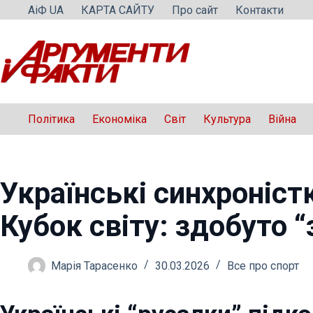
Перейти
АіФ UA
КАРТА САЙТУ
Про сайт
Контакти
до
вмісту
Політика
Економіка
Світ
Культура
Війна
Українські синхроніст
Кубок світу: здобуто “
Марія Тарасенко
30.03.2026
Все про спорт