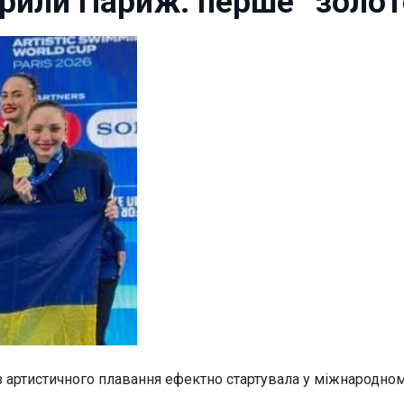
орили Париж: перше “золото
з артистичного плавання ефектно стартувала у міжнародному