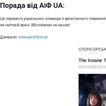
Порада від АіФ UA:
Ця перемога української команди з артистичного плавання 
на світовій арені. Вболіваємо за наших!
Джерело:
www.ukrinform.ua