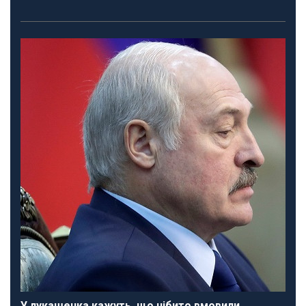
У лукашенка кажуть, що нібито вмовили