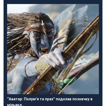
“Аватар: Полум’я та прах” подолав позначку в
мільярд…