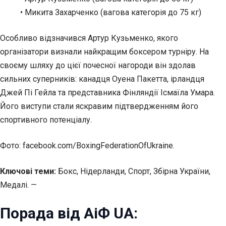
• Микита Захарченко (вагова категорія до 75 кг)
Особливо відзначився Артур Кузьменко, якого
організатори визнали найкращим боксером турніру. На
своєму шляху до цієї почесної нагороди він здолав
сильних суперників: канадця Оуена Пакетта, ірландця
Джей Пі Гейла та представника Фінляндії Ісмаїла Умара.
Його виступи стали яскравим підтвердженням його
спортивного потенціалу.
Фото: facebook.com/BoxingFederationOfUkraine.
Ключові теми:
Бокс, Нідерланди, Спорт, Збірна України,
Медалі. —
Порада від АіФ UA: