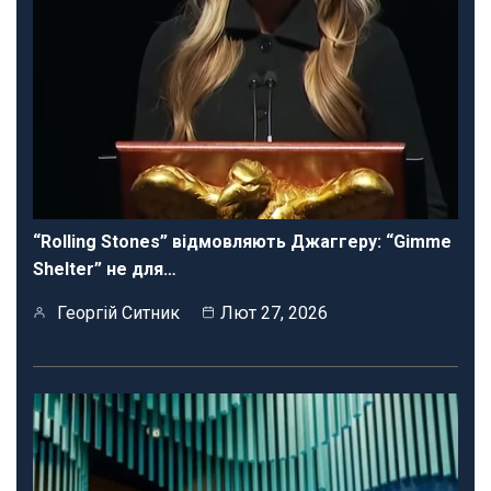
“Rolling Stones” відмовляють Джаггеру: “Gimme
Shelter” не для…
Георгій Ситник
Лют 27, 2026