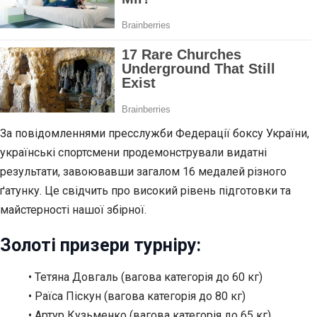
За повідомленнями пресслужби Федерації боксу України,
українські спортсмени продемонстрували видатні
результати, завоювавши загалом 16 медалей різного
ґатунку. Це свідчить про високий рівень підготовки та
майстерності
нашої збірної.
Золоті призери турніру:
• Тетяна Довгаль (вагова категорія до 60 кг)
• Раїса Піскун (вагова категорія до 80 кг)
• Артур Кузьменко (вагова категорія до 65 кг)