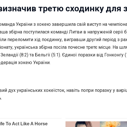
визначив третю сходинку для з
манда України з хокею завершила свій виступ на чемпіонаті
аша збірна поступилася команді Литви в напруженій серії б
міли переломити хід поєдинку, вигравши другий період з раху
піонату, українська збірна посіла почесне третє місце. На
ландії (8:2) та Бельгії (5:1). Єдиної поразки від Гонконгу 
едерація хокею України.
вий дух українських хокеїсток, навіть попри поразку у вир
.