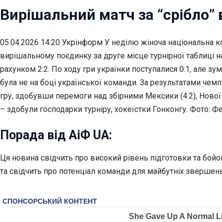
Вирішальний матч за “срібло” 
05.04.2026 14:20 Укрінформ У неділю жіноча національна ко
вирішальному поєдинку за друге місце турнірної таблиці н
рахунком 2:2. По ходу гри українки
поступалися 0:1, але зу
була не на боці української команди. За результатами чем
гру, здобувши перемоги над збірними Мексики (4:2), Нової Зе
– здобули господарки турніру, хокеїстки Гонконгу. Фото: Ф
Порада від АіФ UA:
Ця новина свідчить про високий рівень підготовки та бойо
та свідчить про потенціал команди для майбутніх звершень