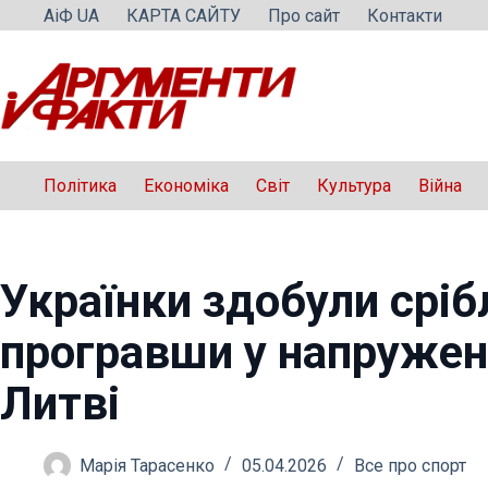
Перейти
АіФ UA
КАРТА САЙТУ
Про сайт
Контакти
до
вмісту
Політика
Економіка
Світ
Культура
Війна
Українки здобули сріб
програвши у напруженій
Литві
Марія Тарасенко
05.04.2026
Все про спорт