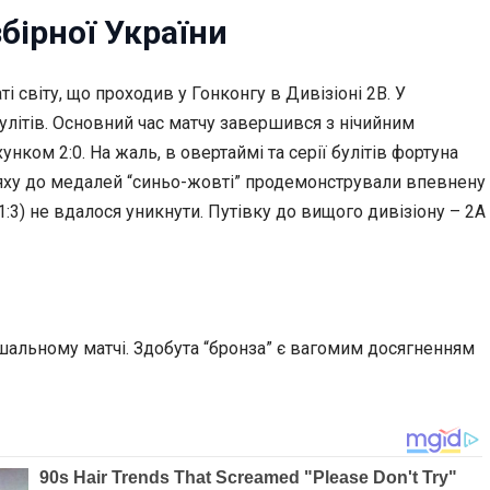
бірної України
 світу, що проходив у Гонконгу в Дивізіоні 2В. У
улітів. Основний час матчу завершився з нічийним
нком 2:0. На жаль, в овертаймі та серії булітів фортуна
 шляху до медалей “синьо-жовті” продемонстрували впевнену
(1:3) не вдалося уникнути. Путівку до вищого дивізіону – 2А
ішальному матчі. Здобута “бронза” є вагомим досягненням