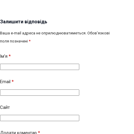
Залишити відповідь
Ваша e-mail адреса не оприлюднюватиметься.
Обов’язкові
поля позначені
*
Ім’я
*
Email
*
Сайт
Додати коментар
*