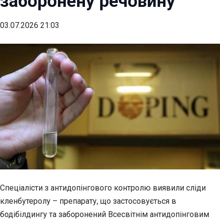
заборонену речовину
03.07.2026 21:03
Спеціалісти з антидопінгового контролю виявили сліди
кленбутеролу – препарату, що застосовується в
бодібілдингу та заборонений Всесвітнім антидопінговим