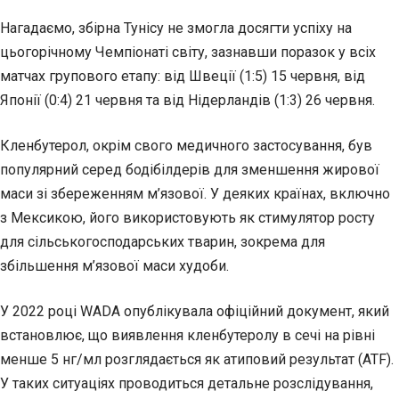
Нагадаємо, збірна Тунісу не змогла досягти успіху на
цьогорічному Чемпіонаті світу, зазнавши поразок у всіх
матчах групового етапу: від Швеції (1:5) 15 червня, від
Японії (0:4) 21 червня та від Нідерландів (1:3) 26 червня.
Кленбутерол, окрім свого медичного застосування, був
популярний серед бодібілдерів для зменшення жирової
маси зі збереженням м’язової. У деяких країнах, включно
з Мексикою, його використовують як стимулятор росту
для сільськогосподарських тварин, зокрема для
збільшення м’язової маси худоби.
У 2022 році WADA опублікувала офіційний документ, який
встановлює, що виявлення кленбутеролу в сечі на рівні
менше 5 нг/мл розглядається як атиповий результат (ATF).
У таких ситуаціях проводиться детальне розслідування,