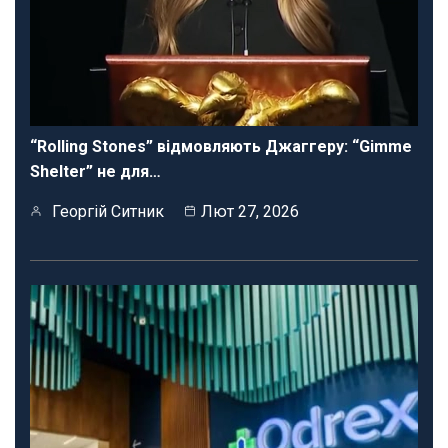
“Rolling Stones” відмовляють Джаггеру: “Gimme
Shelter” не для…
Георгій Ситник
Лют 27, 2026