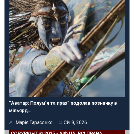
“Аватар: Полум’я та прах” подолав позначку в
мільярд…
Марія Тарасенко
Січ 9, 2026
COPYRIGHT © 2025 - АІФ UA. ВСІ ПРАВА