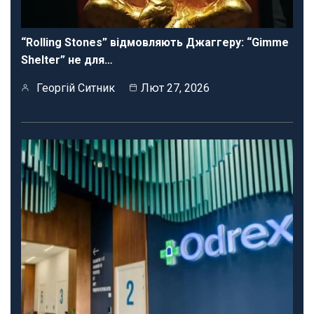
“Rolling Stones” відмовляють Джаггеру: “Gimme
Shelter” не для…
Георгій Ситник
Лют 27, 2026