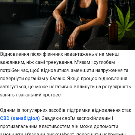
Відновлення після фізичних навантажень є не менш
важливим, ніж самі тренування. М’язам і суглобам
потрібен час, щоб відновитися, зменшити напруження та
повернути організм у баланс. Якщо процес відновлення
затягується, це може негативно вплинути на регулярність
занять і загальний прогрес.
Одним із популярних засобів підтримки відновлення стає
CBD (канабідіол)
. Завдяки своїм заспокійливим і
протизапальним властивостям він може допомогти
зменшити м’язовий дискомфорт, полегшити неприємні