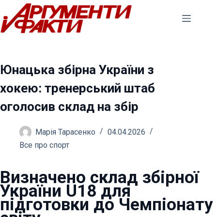
Перейти
до
вмісту
Юнацька збірна України з
хокею: тренерський штаб
оголосив склад на збір
Марія Тарасенко
04.04.2026
Все про спорт
Визначено склад збірної
України U18 для
підготовки до Чемпіонату