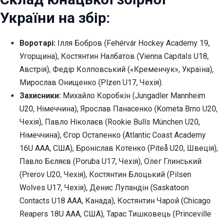
України на збір:
Воротарі:
Ілля Бобров (Fehérvár Hockey Academy 19,
Угорщина), Костянтин Налбатов (Vienna Capitals U18,
Австрія), Федір Колповський («Кременчук», Україна),
Мирослав Онищенко (Plzen U17, Чехія).
Захисники:
Михайло Коробкін (Jungadler Mannheim
U20, Німеччина), Ярослав Панасенко (Kometa Brno U20,
Чехія), Павло Ніколаєв (Rookie Bulls München U20,
Німеччина), Єгор Остапенко (Atlantic Coast Academy
16U AAA, США), Броніслав Котенко (Piteå U20, Швеція),
Павло Бєляєв (Poruba U17, Чехія), Олег Глинський
(Prerov U20, Чехія), Костянтин Блоцький (Pilsen
Wolves U17, Чехія), Денис Лупандін (Saskatoon
Contacts U18 AAA, Канада), Костянтин Чарой (Chicago
Reapers 18U AAA, США), Тарас Тишковець (Princeville