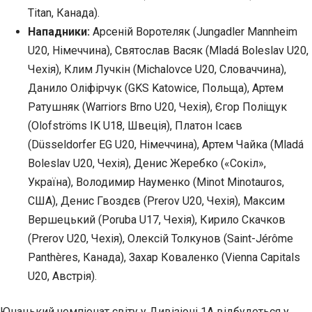
Titan, Канада).
Нападники:
Арсеній Воротеляк (Jungadler Mannheim
U20, Німеччина), Святослав Васяк (Mladá Boleslav U20,
Чехія), Клим Лучкін (Michalovce U20, Словаччина),
Данило Оліфірчук (GKS Katowice, Польща), Артем
Ратушняк (Warriors Brno U20, Чехія), Єгор Поліщук
(Olofströms IK U18, Швеція), Платон Ісаєв
(Düsseldorfer EG U20, Німеччина), Артем Чайка (Mladá
Boleslav U20, Чехія), Денис Жеребко («Сокіл»,
Україна), Володимир Науменко (Minot Minotauros,
США), Денис Гвоздєв (Prerov U20, Чехія), Максим
Вершецький (Poruba U17, Чехія), Кирило Скачков
(Prerov U20, Чехія), Олексій Толкунов (Saint-Jérôme
Panthères, Канада), Захар Коваленко (Vienna Capitals
U20, Австрія).
Юнацький чемпіонат світу у Дивізіоні 1А відбудеться у