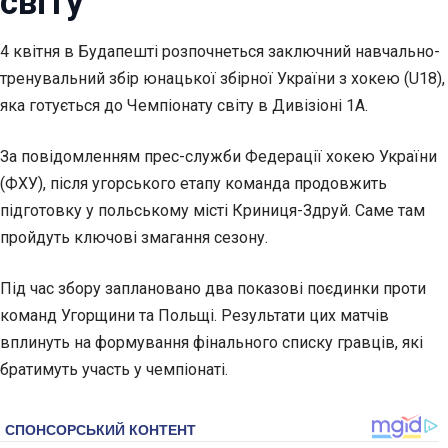
світу
4 квітня в Будапешті розпочнеться заключний навчально-
тренувальний збір юнацької збірної України з хокею (U18),
яка готується до Чемпіонату світу в Дивізіоні 1А.
За повідомленням прес-служби Федерації хокею України
(ФХУ), після угорського етапу команда продовжить
підготовку у польському місті Криниця-Здруй. Саме там
пройдуть ключові змагання сезону.
Під час збору заплановано два показові поєдинки проти
команд Угорщини та
Польщі. Результати цих матчів
вплинуть на формування фінального списку гравців, які
братимуть участь у чемпіонаті.