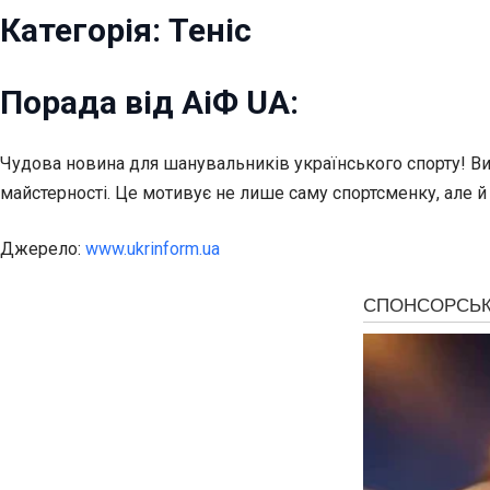
Категорія: Теніс
Порада від АіФ UA:
Чудова новина для шанувальників українського спорту! Вих
майстерності. Це мотивує не лише саму спортсменку, але й 
Джерело:
www.ukrinform.ua