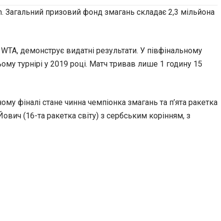
en. Загальний призовий фонд змагань складає 2,3 мільйона
 WTA, демонструє видатні результати. У
півфінальному
ьому турнірі у 2019 році. Матч тривав лише 1 годину 15
ому фіналі стане чинна чемпіонка змагань та п’ята ракетка
ович (16-та ракетка світу) з сербським корінням, з