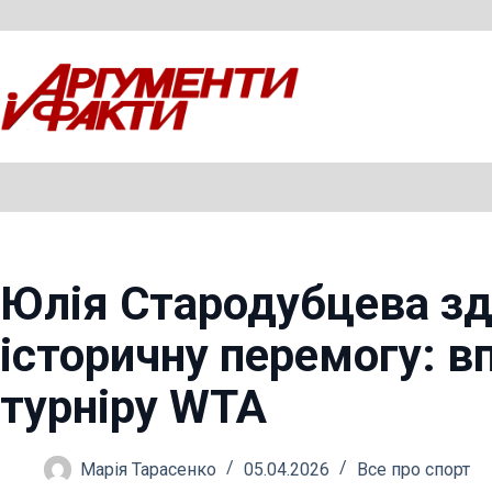
Перейти
до
вмісту
Юлія Стародубцева з
історичну перемогу: в
турніру WTA
Марія Тарасенко
05.04.2026
Все про спорт