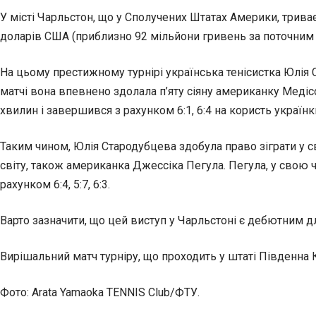
У місті Чарльстон, що у Сполучених Штатах Америки, триває
доларів США (приблизно 92 мільйони гривень за поточним 
На цьому престижному турнірі українська тенісистка Юлія С
матчі вона впевнено здолала п’яту сіяну американку Медісо
хвилин і завершився з рахунком 6:1, 6:4 на користь україн
Таким чином, Юлія Стародубцева здобула право зіграти у с
світу, також американка Джессіка Пегула. Пегула, у свою 
рахунком 6:4, 5:7, 6:3.
Варто зазначити, що цей виступ у Чарльстоні є дебютним д
Вирішальний матч турніру, що проходить у штаті Південна К
Фото: Arata Yamaoka TENNIS Club/ФТУ.