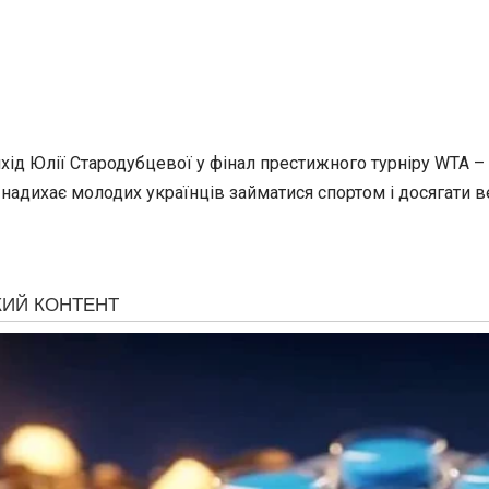
ід Юлії Стародубцевої у фінал престижного турніру WTA – ц
надихає молодих українців займатися спортом і досягати ве