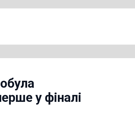
добула
перше у фіналі