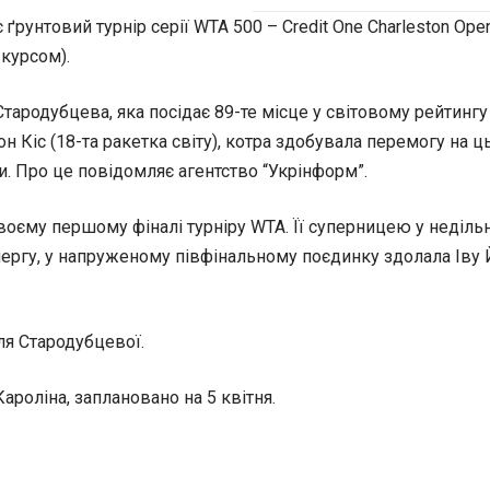
 ґрунтовий турнір серії WTA 500 – Credit One Charleston Op
курсом).
тародубцева, яка посідає 89-те місце у світовому рейтингу
н Кіс (18-та ракетка світу), котра здобувала перемогу на ц
ки. Про це повідомляє агентство “Укрінформ”.
воєму першому фіналі турніру WTA. Її суперницею у недільн
чергу, у напруженому півфінальному поєдинку здолала Іву Й
ля Стародубцевої.
ароліна, заплановано на 5 квітня.