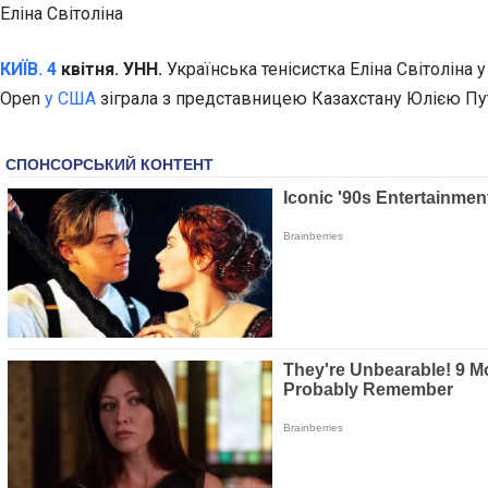
Еліна Світоліна
КИЇВ. 4
квітня. УНН.
Українська тенісистка Еліна Світоліна у
Open
у США
зіграла з представницею Казахстану Юлією П