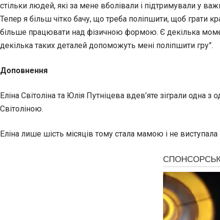
стільки людей, які за мене вболівали і підтримували у важ
Тепер я більш чітко бачу, що треба поліпшити, щоб грати 
більше працювати над фізичною формою. Є декілька моменті
декілька таких деталей допоможуть мені поліпшити гру”.
Доповнення
Еліна Світоліна та Юлія Путніцева вдев’яте зіграли одна з
Світоліною.
Еліна лише шість місяців тому стала мамою і не виступала 