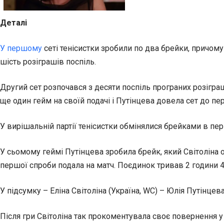
Деталі
У першому
сеті тенісистки зробили по два брейки, причому С
шість розіграшів поспіль.
Другий сет розпочався з десяти поспіль програних розіграш
ще один гейм на своїй подачі і Путінцева довела сет до пе
У вирішальній партії тенісистки обмінялися брейками в пер
У сьомому геймі Путінцева зробила брейк, який Світоліна о
першої спроби подала на матч. Поєдинок тривав 2 години 4
У підсумку – Еліна Світоліна (Україна, WC) – Юлія Путінцева (К
Після гри Світоліна так прокоментувала своє повернення у 