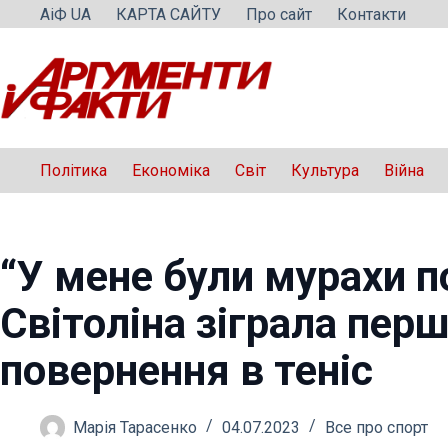
Перейти
АіФ UA
КАРТА САЙТУ
Про сайт
Контакти
до
вмісту
Політика
Економіка
Світ
Культура
Війна
“У мене були мурахи по
Світоліна зіграла пер
повернення в теніс
Марія Тарасенко
04.07.2023
Все про спорт