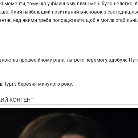
кі моменти, тому що у фізичному плані мені було нелегко. А
краще. Який найбільший позитивний висновок з сьогоднішнь
в, над якими треба попрацювати, щоб я могла стабільніше 
 одною на професійному рівні, і втретє перемогу здобула Пу
в Турі з березня минулого року.