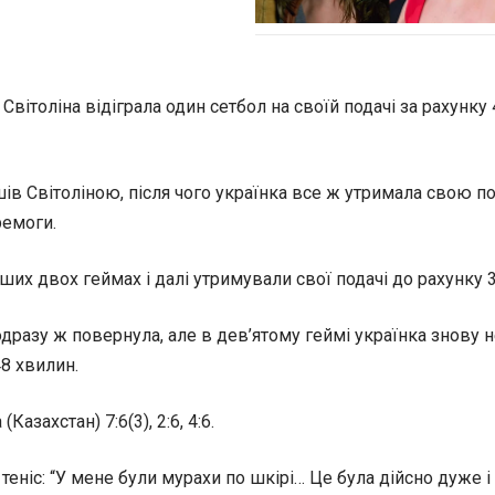
вітоліна відіграла один сетбол на своїй подачі за рахунку 4
ів Світоліною, після чого українка все ж утримала свою по
ремоги.
ших двох геймах і далі утримували свої подачі до рахунку 3
дразу ж повернула, але в дев’ятому геймі українка знову не
8 хвилин.
азахстан) 7:6(3), 2:6, 4:6.
теніс: “У мене були мурахи по шкірі… Це була дійсно дуже і