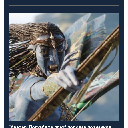
“Аватар: Полум’я та прах” подолав позначку в