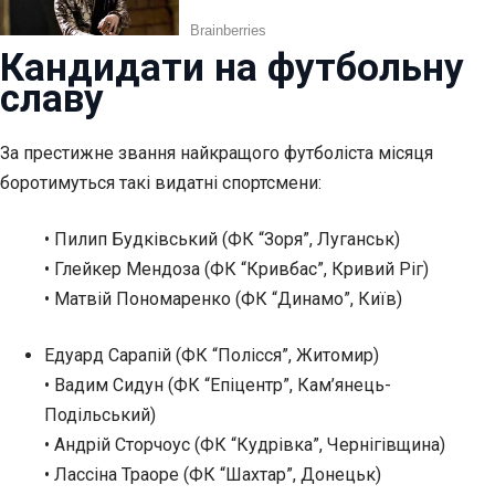
Кандидати на футбольну
славу
За престижне звання найкращого футболіста місяця
боротимуться такі видатні спортсмени:
• Пилип Будківський (ФК “Зоря”, Луганськ)
• Глейкер Мендоза (ФК “Кривбас”, Кривий Ріг)
• Матвій Пономаренко (ФК “Динамо”, Київ)
Едуард Сарапій (ФК “Полісся”,
Житомир)
• Вадим Сидун (ФК “Епіцентр”, Кам’янець-
Подільський)
• Андрій Сторчоус (ФК “Кудрівка”, Чернігівщина)
• Лассіна Траоре (ФК “Шахтар”, Донецьк)