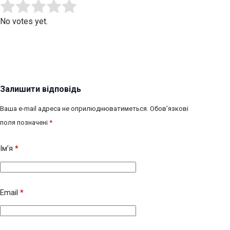
Submit Rating
Rate this item:
No votes yet.
Залишити відповідь
Ваша e-mail адреса не оприлюднюватиметься.
Обов’язкові
поля позначені
*
Ім’я
*
Email
*