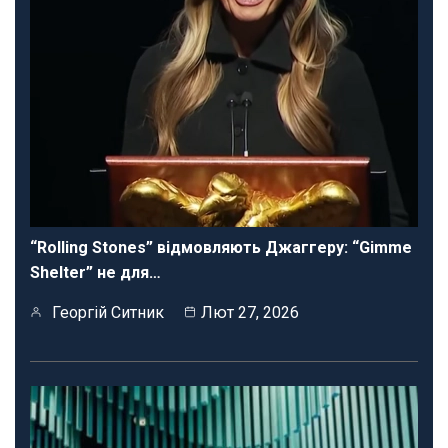
“Rolling Stones” відмовляють Джаггеру: “Gimme
Shelter” не для…
Георгій Ситник
Лют 27, 2026