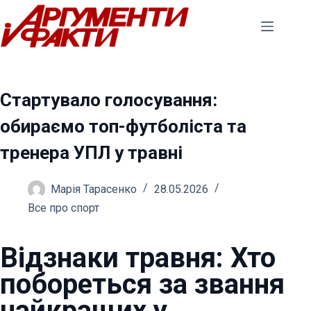
Перейти
до
вмісту
Стартувало голосування:
обираємо топ-футболіста та
тренера УПЛ у травні
Марія Тарасенко
28.05.2026
Все про спорт
Відзнаки травня: Хто
побореться за звання
найкращих у