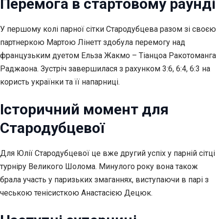
Перемога в стартовому раунді
У першому колі парної сітки Стародубцева разом зі своєю
партнеркою Мартою Лінетт здобула перемогу над
французьким дуетом Ельза Жакмо – Тіанцоа Ракотоманга
Раджаона.
Зустріч завершилася з рахунком 3:6, 6:4, 6:3 на
користь українки та її напарниці.
Історичний момент для
Стародубцевої
Для Юлії Стародубцевої це вже другий успіх у парній сітці
турніру Великого Шолома. Минулого року вона також
брала участь у паризьких змаганнях, виступаючи в парі з
чеською тенісисткою Анастасією Децюк.