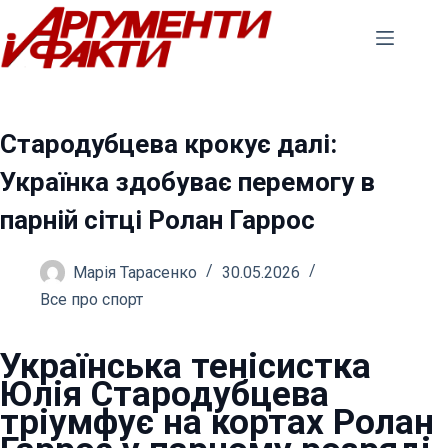
Перейти
до
вмісту
Стародубцева крокує далі:
Українка здобуває перемогу в
парній сітці Ролан Гаррос
Марія Тарасенко
30.05.2026
Все про спорт
Українська тенісистка
Юлія Стародубцева
тріумфує на кортах Ролан