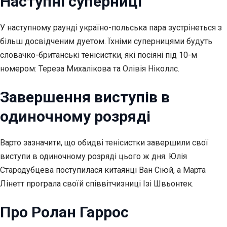
Наступні суперниці
У наступному раунді україно-польська пара зустрінеться з
більш досвідченим дуетом. Їхніми суперницями будуть
словачко-британські тенісистки, які посіяні під 10-м
номером: Тереза Михалікова та Олівія Ніколлс.
Завершення виступів в
одиночному розряді
Варто зазначити, що обидві тенісистки завершили свої
виступи в одиночному розряді цього ж дня. Юлія
Стародубцева поступилася китаянці Ван Сіюй, а Марта
Лінетт програла своїй співвітчизниці Ізі Швьонтек.
Про Ролан Гаррос