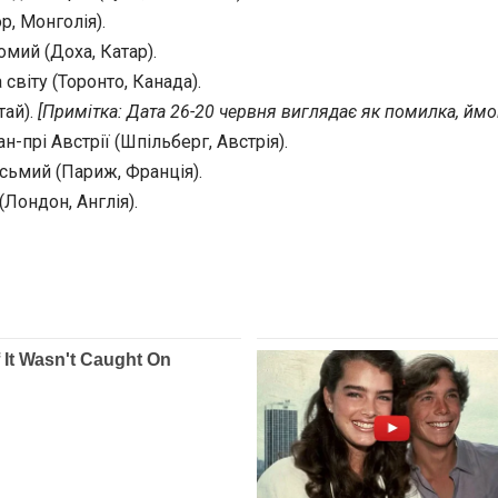
р, Монголія).
омий (Доха, Катар).
світу (Торонто, Канада).
тай).
[Примітка: Дата 26-20 червня виглядає як помилка, ймов
-прі Австрії (Шпільберг, Австрія).
осьмий (Париж, Франція).
Лондон, Англія).