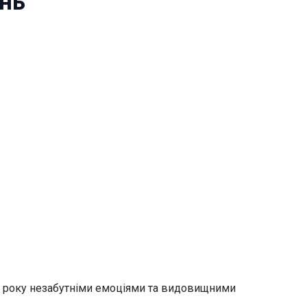
ень
6 року незабутніми емоціями та видовищними