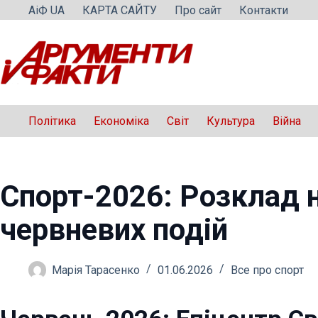
Перейти
АіФ UA
КАРТА САЙТУ
Про сайт
Контакти
до
вмісту
Політика
Економіка
Світ
Культура
Війна
Спорт-2026: Розклад 
червневих подій
Марія Тарасенко
01.06.2026
Все про спорт