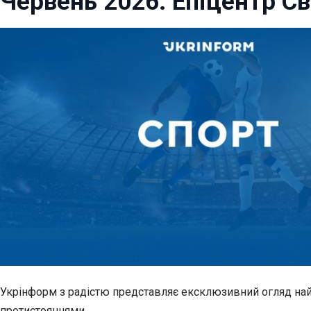
Червень 2026: Епіцентр С
Укрінформ з радістю представляє ексклюзивний огляд на
протистояннями.