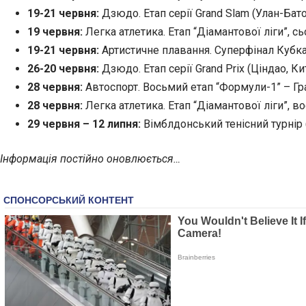
19-21 червня:
Дзюдо. Етап серії Grand Slam (Улан-Бато
19 червня:
Легка атлетика. Етап “Діамантової ліги”, сь
19-21 червня:
Артистичне плавання. Суперфінал Кубка 
26-20 червня:
Дзюдо. Етап серії Grand Prix (Ціндао, Ки
28 червня:
Автоспорт. Восьмий етап “Формули-1” – Гран
28 червня:
Легка атлетика. Етап “Діамантової ліги”, в
29 червня – 12 липня:
Вімблдонський тенісний турнір (
Інформація постійно оновлюється…