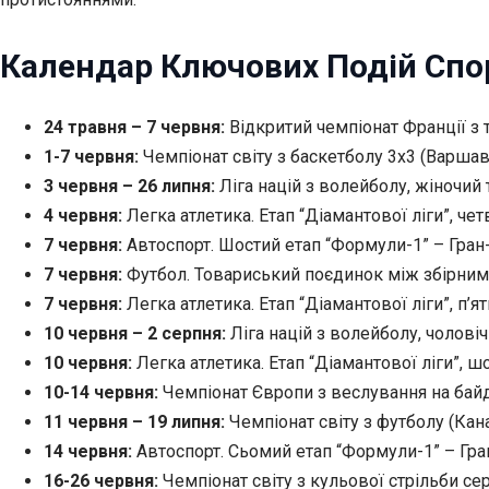
Календар Ключових Подій Спо
24 травня – 7 червня:
Відкритий чемпіонат Франції з т
1-7 червня:
Чемпіонат світу з баскетболу 3х3 (Варшав
3 червня – 26 липня:
Ліга націй з волейболу, жіночий 
4 червня:
Легка атлетика. Етап “Діамантової ліги”, четв
7 червня:
Автоспорт. Шостий етап “Формули-1” – Гран
7 червня:
Футбол. Товариський поєдинок між збірними 
7 червня:
Легка атлетика. Етап “Діамантової ліги”, п’я
10 червня – 2 серпня:
Ліга націй з волейболу, чоловіч
10 червня:
Легка атлетика. Етап “Діамантової ліги”, шо
10-14 червня:
Чемпіонат Європи з веслування на байд
11 червня – 19 липня:
Чемпіонат світу з футболу (Кан
14 червня:
Автоспорт. Сьомий етап “Формули-1” – Гран-
16-26 червня:
Чемпіонат світу з кульової стрільби сер