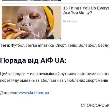
Теги:
Футбол, Легка атлетика, Спорт, Теніс, Волейбол, Весл
Порада від АіФ UA:
Цей календар – ваш незамінний путівник світовими спортив
перегляду змагань та вболівати за улюблених спортсменів
Джерело:
www.ukrinform.ua