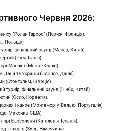
ртивного Червня 2026:
енісу “Ролан Гаррос” (Париж, Франція).
а, Польща).
турнір, фінальний раунд
(Макао, Китай).
ертий (Рим, Італія).
-прі Монако (Монте-Карло).
Данії та України (Оденсе, Данія).
тий (Стокгольм, Швеція).
ий турнір, фінальний раунд (Нінбо, Китай).
стий (Осло, Норвегія).
арках і каное (Монтемор-у-Велью, Португалія).
ада, Мексика, США).
прі Барселони (Каталонія, Іспанія).
ед юніорів (Зуль, Німеччина).