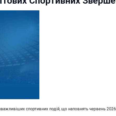
вітових Спортивних Зверш
йважливіших спортивних подій, що наповнять червень 202